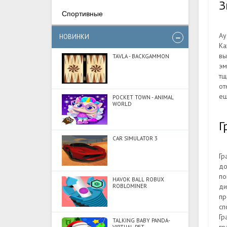
З
Спортивные
Ау
НОВИНКИ
Ка
вы
TAVLA - BACKGAMMON
эм
тщ
от
ещ
POCKET TOWN - ANIMAL
WORLD
Г
CAR SIMULATOR 3
Гр
до
по
HAVOK BALL ROBUX
ди
ROBLOMINER
пр
сп
Гр
TALKING BABY PANDA-