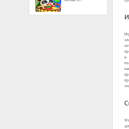
гр
VIRTUAL PET
И
Иг
эл
ко
пр
и 
по
на
пр
пр
чт
С
Уг
дл