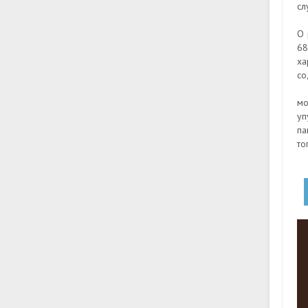
сл
О 
68
ха
со
мо
уп
па
то