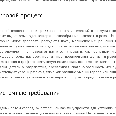
афики, каждая из которых обладает своим уникальным шармом и заинт
гровой процесс
ровой процесс в игре предлагает игроку интересный и погружающи
ементы, которые удовлетворят разнообразные запросы игроков. Иг
торые могут требовать рассудительность, молниеносные решения 
едлагают уникальные тесты, будь то интеллектуальные задания, участи
эргономичен, что позволяет научиться управлять как неопытным иг
льзовательских настроек под личные предпочтения делают игров
граждения и трофеев стимулирует исследовать все игровые элементы
авил детально разработана, обеспечивая сбалансированность между
исутствуют уровни развития, такие как развитие умений героев или ак
о поддерживает увлеченность геймера и поощряет к продолжению игр
истемные требования
одный объем свободной встроенной памяти устройства для установки 
я законченного течения установки основных файлов. Неприменное прав