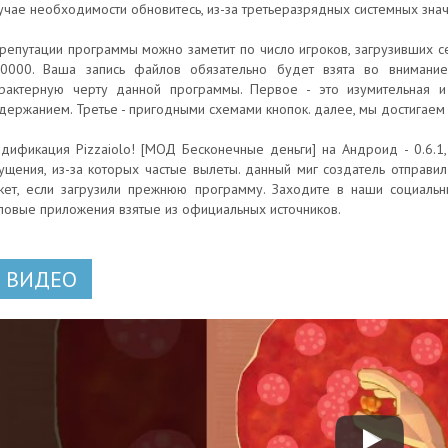
учае необходимости обновитесь, из-за третьеразрядных системных знач
репутации программы можно заметит по число игроков, загрузивших се
0000. Ваша запись файлов обязательно будет взята во внимание
рактерную черту данной программы. Первое - это изумительная и
держанием. Третье - пригодными схемами кнопок. далее, мы достигае
дификация Pizzaiolo! [МОД Бесконечные деньги] на Андроид - 0.6.1
ущения, из-за которых частые вылеты. данный миг создатель отправил
кет, если загрузили прежнюю программу. Заходите в наши социальн
повые приложения взятые из официальных источников.
ВИДЕО