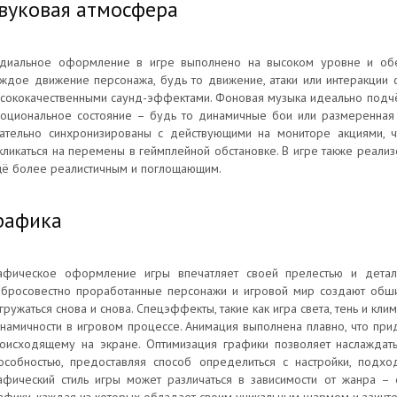
вуковая атмосфера
диальное оформление в игре выполнено на высоком уровне и обе
ждое движение персонажа, будь то движение, атаки или интеракции 
сококачественными саунд-эффектами. Фоновая музыка идеально подч
оциональное состояние – будь то динамичные бои или размеренная 
ательно синхронизированы с действующими на мониторе акциями, ч
кликаться на перемены в геймплейной обстановке. В игре также реали
ё более реалистичным и поглощающим.
рафика
афическое оформление игры впечатляет своей прелестью и детали
бросовестно проработанные персонажи и игровой мир создают обши
гружаться снова и снова. Спецэффекты, такие как игра света, тень и кл
намичности в игровом процессе. Анимация выполнена плавно, что пр
оисходящему на экране. Оптимизация графики позволяет наслаждать
особностью, предоставляя способ определиться с настройки, подх
афический стиль игры может различаться в зависимости от жанра –