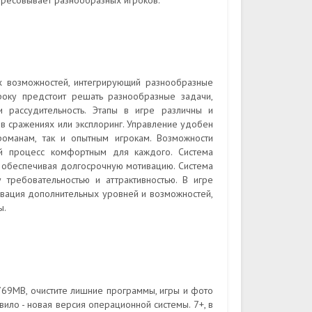
ересовывает разнообразных игроков.
х возможностей, интегрирующий разнообразные
року предстоит решать разнообразные задачи,
и рассудительность. Этапы в игре различны и
е в сражениях или эксплоринг. Управление удобен
романам, так и опытным игрокам. Возможности
ой процесс комфортным для каждого. Система
, обеспечивая долгосрочную мотивацию. Система
 требовательностью и аттрактивностью. В игре
тивация дополнительных уровней и возможностей,
ы.
769MB, очистите лишние программы, игры и фото
ило - новая версия операционной системы. 7+, в