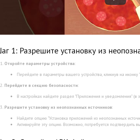
аг 1: Разрешите установку из неопозн
Откройте параметры устройства
:
Перейдите в параметры вашего устройства, кликнув на иконку "
Перейдите в секцию безопасности
:
В настройках найдите раздел "Приложения и уведомления" (в з
Разрешите установку из неопознанных источников
:
Найдите опцию "Установка приложений из неопознанных источни
Активируйте эту опцию. Возможно, потребуется подтвердить в