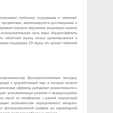
спечивает глубокому погружению в геймплей.
с предметами, аккомпанируется достоверными и
ёркивает игровое окружение, моделируя нужное
исследовательская часть мира. ААудиоэффекты
то облегчает игроку лучше ориентироваться и
зована поддержка 3D-звука, что делает геймплей
зированностью. Высококачественные текстуры,
рный и проработанный мир, в который хочется
иматические эффекты, добавляют реалистичности и
идаёт дополнительную реализм и правдоподобие
ся игрой на платформах с разной загрузочной
одящие возможностям определённого аппарата.
 от фотореалистичной графики до карикатурной