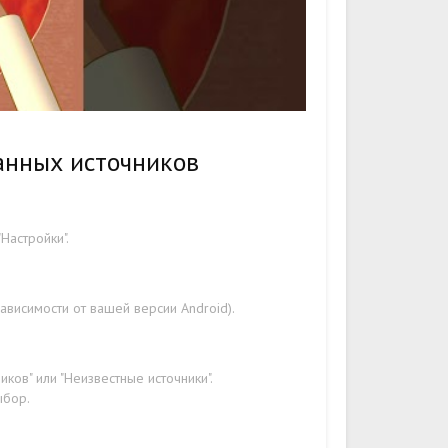
анных источников
Настройки".
ависимости от вашей версии Android).
ков" или "Неизвестные источники".
ыбор.