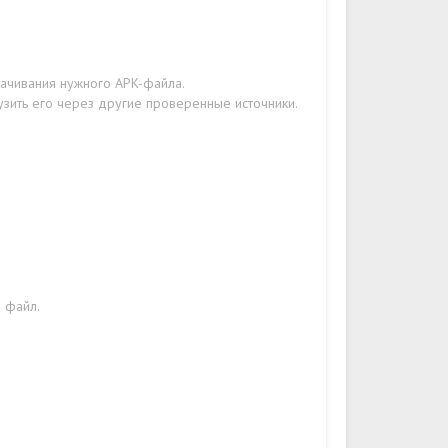
качивания нужного APK-файла.
узить его через другие проверенные источники.
н файл.