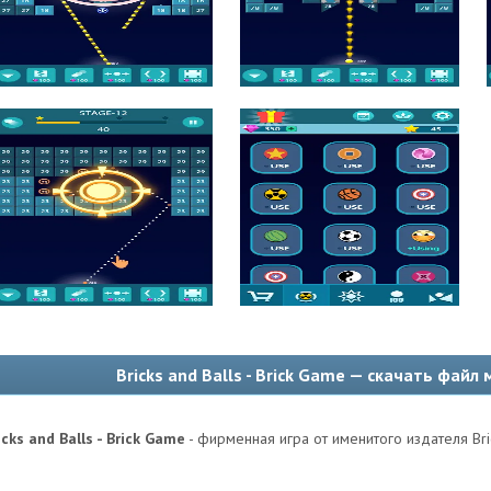
Bricks and Balls - Brick Game — скачать файл
icks and Balls - Brick Game
- фирменная игра от именитого издателя Bri