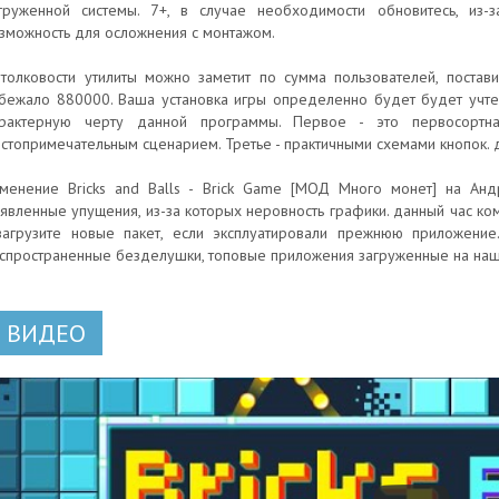
груженной системы. 7+, в случае необходимости обновитесь, из-
зможность для осложнения с монтажом.
толковости утилиты можно заметит по сумма пользователей, постав
бежало 880000. Ваша установка игры определенно будет будет учте
рактерную черту данной программы. Первое - это первосортн
стопримечательным сценарием. Третье - практичными схемами кнопок.
менение Bricks and Balls - Brick Game [МОД Много монет] на Анд
явленные упущения, из-за которых неровность графики. данный час ко
загрузите новые пакет, если эксплуатировали прежнюю приложение.
спространенные безделушки, топовые приложения загруженные на наш
ВИДЕО