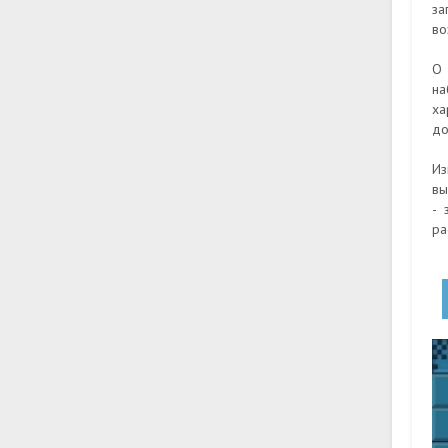
за
во
О 
на
ха
до
Из
вы
- 
ра