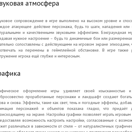
вуковая атмосфера
уковое сопровождение в игре выполнено на высоком уровне и спосо
ждое атакующее действие персонажа, будь то шаги, нападения или 
туральными и качественными звуковыми эффектами. Бэкграундная м
здавая нужное настроение – будь то динамичные бои или размеренна
ательно сопоставлены с действующими на игровом экране эпизодами, ч
отвечать на перемены в геймплейной обстановке. В игре также 
гружение игрока ещё глубже и интересным.
рафика
афическое оформление игры удивляет своей изысканностью и 
бросовестно проработанные персонажи и ландшафт создают богатый
ова и снова. Эффекты, такие как свет, тень и погодные эффекты, доба
имация персонажей и объектов показана гладко, что придаёт д
оисходящему на экране. Настройка графики позволяет играть игровым
едоставляя возможность настроить настройки, согласованные с возмож
жет различаться в зависимости от стиля – от натуралистичных графич