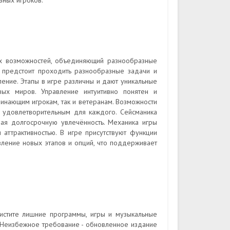
зных игроков.
х возможностей, объединяющий разнообразные
у предстоит проходить разнообразные задачи и
ение. Этапы в игре различны и дают уникальные
вых миров. Управление интуитивно понятен и
чинающим игрокам, так и ветеранам. Возможности
 удовлетворительным для каждого. Сейсманика
вая долгосрочную увлечённость. Механика игры
аттрактивностью. В игре присутствуют функции
вление новых этапов и опций, что поддерживает
истите лишние программы, игры и музыкальные
 Неизбежное требование - обновленное издание