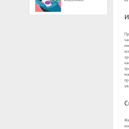
из
ROBLOMINER
И
Пр
ча
ми
ис
эр
ка
тр
ма
пр
ув
С
Же
ко