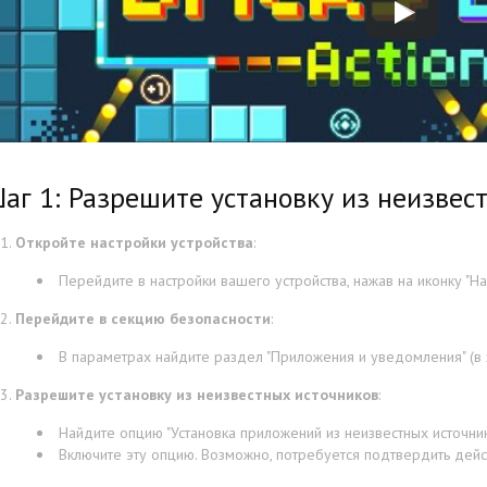
аг 1: Разрешите установку из неизвес
Откройте настройки устройства
:
Перейдите в настройки вашего устройства, нажав на иконку "На
Перейдите в секцию безопасности
:
В параметрах найдите раздел "Приложения и уведомления" (в з
Разрешите установку из неизвестных источников
:
Найдите опцию "Установка приложений из неизвестных источнико
Включите эту опцию. Возможно, потребуется подтвердить дейс