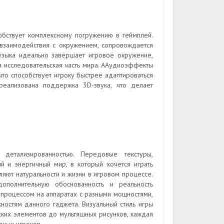
бствует комплексному погружению в геймплей.
взаимодействия с окружением, сопровождается
узыка идеально завершает игровое окружение,
я исследовательская часть мира. ААудиоэффекты
то способствует игроку быстрее адаптироваться
реализована поддержка 3D-звука, что делает
детализированностью. Передовые текстуры,
 и энергичный мир, в который хочется играть
вляют натуральности и жизни в игровом процессе.
ополнительную обоснованность и реальность
 процессом на аппаратах с разными мощностями,
ностям данного гаджета. Визуальный стиль игры
еских элементов до мультяшных рисунков, каждая