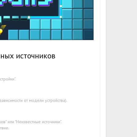
тных источников
стройки".
ависимости от модели устройства).
в" или "Неизвестные источники".
твие.