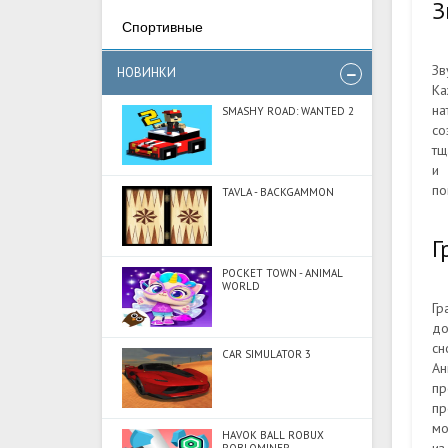
З
Спортивные
Зв
НОВИНКИ
Ка
на
SMASHY ROAD: WANTED 2
со
тщ
и 
по
TAVLA - BACKGAMMON
Г
POCKET TOWN - ANIMAL
WORLD
Гр
до
сн
CAR SIMULATOR 3
Ан
пр
пр
мо
HAVOK BALL ROBUX