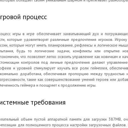
 которых обладает своим уникальным шармом и притягивает разнообра
гровой процесс
оцесс игры в игре обеспечивает захватывающий дух и погружающи
сти, которые удовлетворят различные предпочтения игроков. Игрок
ссии, которые могут иметь планирование, рефлексы и логическое мышл
пытания, будь то логические задачи, конфликты или открытие но
гономичен, что позволяет легко освоить управление как новичкам и на
стомизации контролов под личные предпочтения делают управление
офеев и уровней стимулирует изучать все роли геймплея, обеспечи
ксимально доработана, обеспечивая пропорцию между трудностью и 
огрессивности, такие как совершенствование умений героев или доба
леченность геймера и поощряет к продолжению игры.
истемные требования
лательный объем пустой аппаратной памяти для загрузки 387MB, оч
мпозиции для полноценного процесса настройки загрузочных файлов.