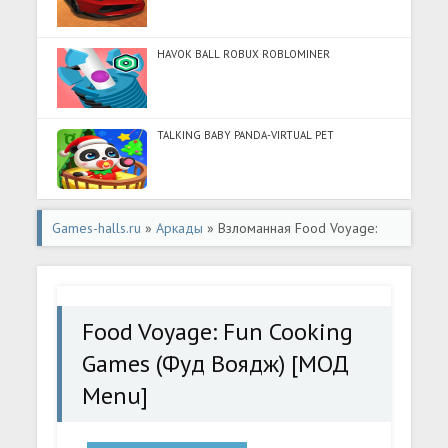
HAVOK BALL ROBUX ROBLOMINER
TALKING BABY PANDA-VIRTUAL PET
Games-halls.ru
»
Аркады
» Взломанная Food Voyage:
Fun Cooking Games (Фуд Воядж) [МОД Menu] - полная
версия apk на Андроид
Food Voyage: Fun Cooking
Games (Фуд Воядж) [МОД
Menu]