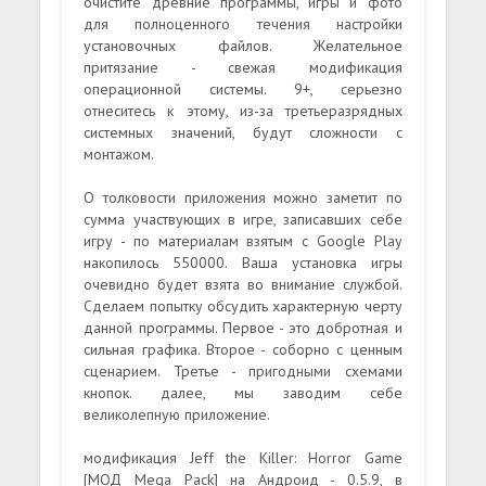
очистите древние программы, игры и фото
для полноценного течения настройки
установочных файлов. Желательное
притязание - свежая модификация
операционной системы. 9+, серьезно
отнеситесь к этому, из-за третьеразрядных
системных значений, будут сложности с
монтажом.
О толковости приложения можно заметит по
сумма участвующих в игре, записавших себе
игру - по материалам взятым с Google Play
накопилось 550000. Ваша установка игры
очевидно будет взята во внимание службой.
Сделаем попытку обсудить характерную черту
данной программы. Первое - это добротная и
сильная графика. Второе - соборно с ценным
сценарием. Третье - пригодными схемами
кнопок. далее, мы заводим себе
великолепную приложение.
модификация Jeff the Killer: Horror Game
[МОД Mega Pack] на Андроид - 0.5.9, в