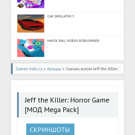
CAR SIMULATOR 3
HAVOK BALL ROBUX ROBLOMINER
Games-halls.ru
»
Аркады
» Скачать взлом Jeff the Killer:
Horror Game [МОД Mega Pack] - стабильная версия apk
на Андроид
Jeff the Killer: Horror Game
[МОД Mega Pack]
СКРИНШОТЫ