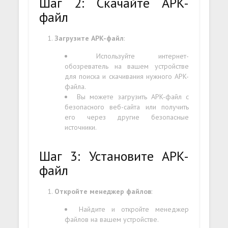
Шаг 2: Скачайте APK-
файл
Загрузите APK-файл
:
Используйте интернет-
обозреватель на вашем устройстве
для поиска и скачивания нужного APK-
файла.
Вы можете загрузить APK-файл с
безопасного веб-сайта или получить
его через другие безопасные
источники.
Шаг 3: Установите APK-
файл
Откройте менеджер файлов
:
Найдите и откройте менеджер
файлов на вашем устройстве.