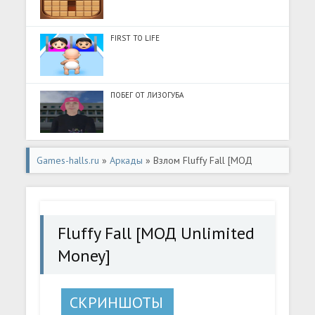
FIRST TO LIFE
ПОБЕГ ОТ ЛИЗОГУБА
Games-halls.ru
»
Аркады
» Взлом Fluffy Fall [МОД
Unlimited Money] - последняя версия apk на Андроид
Fluffy Fall [МОД Unlimited
Money]
СКРИНШОТЫ