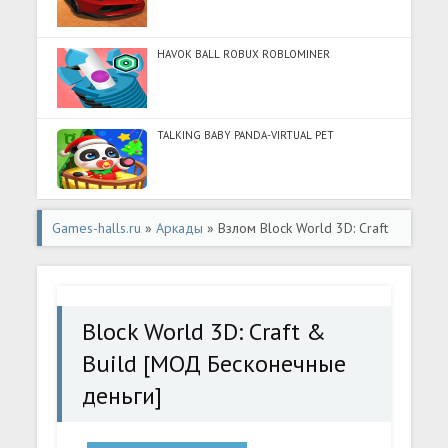
HAVOK BALL ROBUX ROBLOMINER
TALKING BABY PANDA-VIRTUAL PET
Games-halls.ru
»
Аркады
» Взлом Block World 3D: Craft
& Build [МОД Бесконечные деньги] - стабильная версия
apk на Андроид
Block World 3D: Craft &
Build [МОД Бесконечные
деньги]