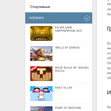
АА
Спортивные
ор
пр
НОВИНКИ
Г
ESCAPE GAME
HAPPYNEWYEAR 2023
Гр
ми
SPELLS OF GENESIS
ос
об
Оп
пр
WOOD BLOCK 99 - SUDOKU
PUZZLE
ме
об
FIRST TO LIFE
И
Иг
ПОБЕГ ОТ ЛИЗОГУБА