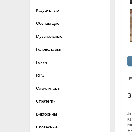
Казуальные
Обучающие
Музыкальные
Головоломки
Гонки
RPG
Пу
Симуляторы
З
Стратегии
Зв
Викторины
Ка
ка
Словесные
фо