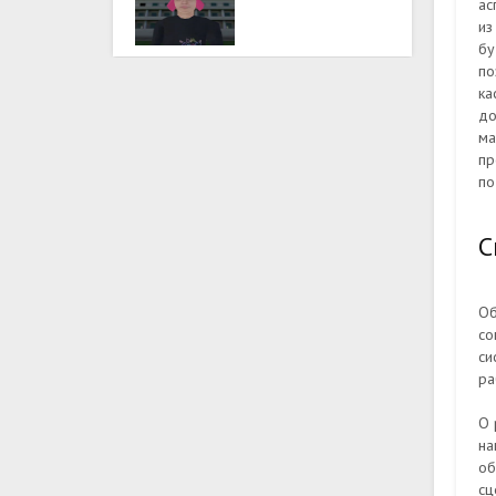
ас
из
бу
по
ка
до
ма
пр
по
С
Об
со
си
ра
О 
на
об
сц