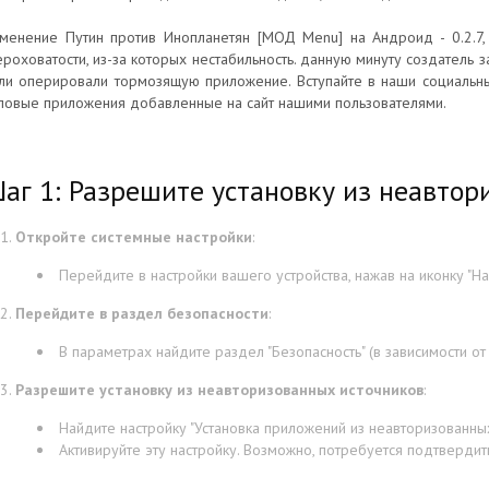
менение Путин против Инопланетян [МОД Menu] на Андроид - 0.2.7,
роховатости, из-за которых нестабильность. данную минуту создатель за
ли оперировали тормозящую приложение. Вступайте в наши социальны
повые приложения добавленные на сайт нашими пользователями.
аг 1: Разрешите установку из неавтор
Откройте системные настройки
:
Перейдите в настройки вашего устройства, нажав на иконку "На
Перейдите в раздел безопасности
:
В параметрах найдите раздел "Безопасность" (в зависимости от 
Разрешите установку из неавторизованных источников
:
Найдите настройку "Установка приложений из неавторизованных 
Активируйте эту настройку. Возможно, потребуется подтверди