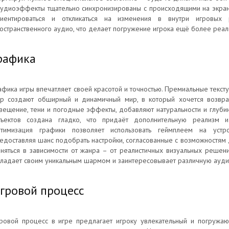
удиоэффекты тщательно синхронизированы с происходящими на экране
иентироваться и откликаться на изменения в внутри игровых
остранственного аудио, что делает погружение игрока ещё более реа
рафика
афика игры впечатляет своей красотой и точностью. Премиальные текс
р создают обширный и динамичный мир, в который хочется возвращ
вещение, тени и погодные эффекты, добавляют натуральности и глуб
ъектов создана гладко, что придаёт дополнительную реализм 
тимизация графики позволяет использовать геймплеем на устро
едоставляя шанс подобрать настройки, согласованные с возможностям 
няться в зависимости от жанра – от реалистичных визуальных решен
ладает своим уникальным шармом и заинтересовывает различную ауди
гровой процесс
ровой процесс в игре предлагает игроку увлекательный и погружа