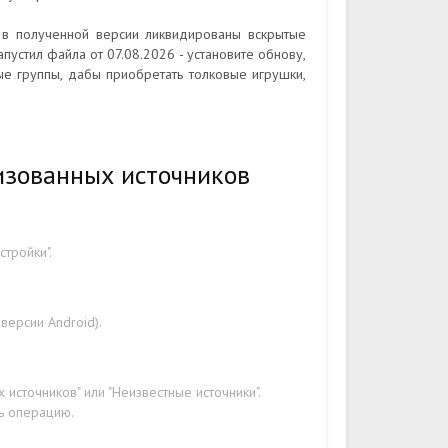
 в полученной версии ликвидированы вскрытые
пустил файла от 07.08.2026 - установите обнову,
е группы, дабы приобретать толковые игрушки,
изованных источников
стройки".
версии Android).
источников" или "Неизвестные источники".
ть операцию.