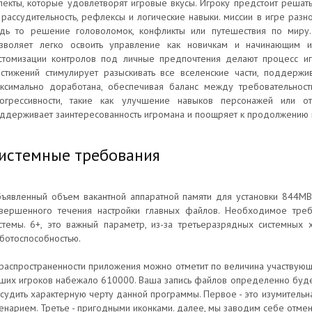
пекты, которые удовлетворят игровые вкусы. Игроку предстоит решать
 рассудительность, рефлексы и логические навыки. миссии в игре раз
дь то решение головоломок, конфликты или путешествия по миру. 
зволяет легко освоить управление как новичкам и начинающим и
стомизации контролов под личные предпочтения делают процесс и
стижений стимулирует разыскивать все вселенские части, поддержи
ксимально доработана, обеспечивая баланс между требовательност
огрессивности, такие как улучшение навыков персонажей или от
ддерживает заинтересованность игромана и поощряет к продолжению 
истемные требования
ъявленный объем вакантной аппаратной памяти для установки 844MB
вершенного течения настройки главных файлов. Необходимое тре
стемы. 6+, это важный параметр, из-за третьеразрядных системных х
ботоспособностью.
распространенности приложения можно отметит по величина участвующи
ших игроков набежало 610000. Ваша запись файлов определенно буде
судить характерную черту данной программы. Первое - это изумительна
енарием. Третье - пригодными иконками. далее, мы заводим себе отме