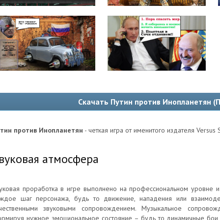
Скачать Путин против Инопланетян (
тин против Инопланетян
- четкая игра от именитого издателя Versus S
вуковая атмосфера
уковая проработка в игре выполнено на профессиональном уровне и
ждое шаг персонажа, будь то движение, нападения или взаимоде
чественными звуковыми сопровождением. Музыкальное сопровож
рмируя нужное эмоциональное состояние – будь то динамичные бои и