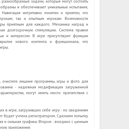
 разнообразные задачи, которые могут состоять
нообразны и обеспечивают уникальные испытания,
Навигация интуитивно понятен и приятен, что
грокам, так и опытным игрокам. Возможности
гры приятным для каждого. Механика наград и
вая долгосрочную стимуляцию. Система правил
ью и интересом. В игре присутствуют функции
крытие нового контента и функционала, что
игры.
, очистите лишние программы, игры и фото для
бование - надежная модификация загруженной
арактеристик, могут иметь место препятствия с
х в игре, загрузивших себе игру - по сведениям
т будет учтена регистратором. Сделаем попытку
я и сильная графика. Второе - воедино с ценным
нную приложение.