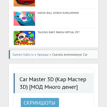
HAVOK BALL ROBUX ROBLOMINER
TALKING BABY PANDA-VIRTUAL PET
Games-halls.ru
»
Аркады
» Скачать взломанную Car
Master 3D (Кар Мастер 3D) [МОД Много денег] -
стабильная версия apk на Андроид
Car Master 3D (Кар Мастер
3D) [МОД Много денег]
СКРИНШОТЫ