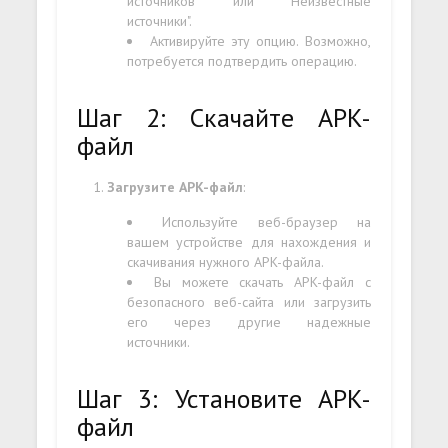
источников" или "Неизвестные
источники".
Активируйте эту опцию. Возможно,
потребуется подтвердить операцию.
Шаг 2: Скачайте APK-
файл
Загрузите APK-файл
:
Используйте веб-браузер на
вашем устройстве для нахождения и
скачивания нужного APK-файла.
Вы можете скачать APK-файл с
безопасного веб-сайта или загрузить
его через другие надежные
источники.
Шаг 3: Установите APK-
файл