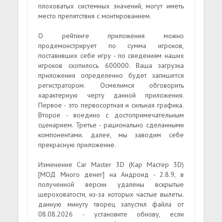
плоховатых системных значений, могут иметь
место препятствия с монтированием.
О рейтинге приложения можно
продемонстрирует по сумма игроков,
поставивших себе игру - по сведениям наших
игроков скопилось 600000. Ваша загрузка
приложения определенно будет запишется
регистратором. Осмелимся обговорить
характерную черту данной приложения.
Первое - это первосортная и сильная графика.
Второе - воедино с достопримечательным
сценарием. Третье - рационально сделанными
компонентами. далее, мы заводим себе
прекрасную приложение.
Изменение Car Master 3D (Кар Мастер 3D)
[МОД Много денег] на Андроид - 2.8.9, в
полученной версии удалены вскрытые
шероховатости, из-за которых частые вылеты.
данную минуту творец запустил файла от
08.08.2026 - установите обнову, если