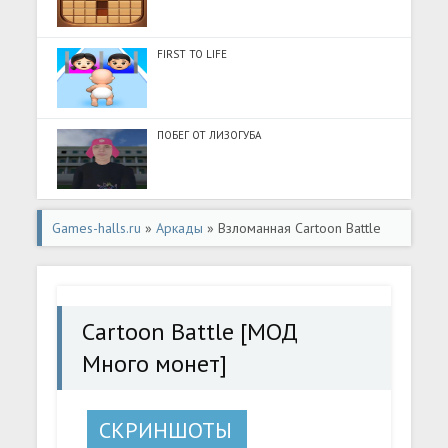
FIRST TO LIFE
ПОБЕГ ОТ ЛИЗОГУБА
Games-halls.ru
»
Аркады
» Взломанная Cartoon Battle
[МОД Много монет] - стабильная версия apk на
Андроид
Cartoon Battle [МОД
Много монет]
СКРИНШОТЫ