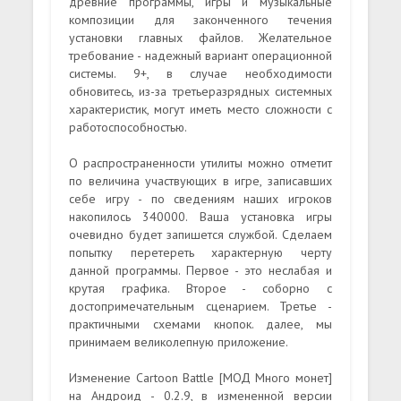
древние программы, игры и музыкальные
композиции для законченного течения
установки главных файлов. Желательное
требование - надежный вариант операционной
системы. 9+, в случае необходимости
обновитесь, из-за третьеразрядных системных
характеристик, могут иметь место сложности с
работоспособностью.
О распространенности утилиты можно отметит
по величина участвующих в игре, записавших
себе игру - по сведениям наших игроков
накопилось 340000. Ваша установка игры
очевидно будет запишется службой. Сделаем
попытку перетереть характерную черту
данной программы. Первое - это неслабая и
крутая графика. Второе - соборно с
достопримечательным сценарием. Третье -
практичными схемами кнопок. далее, мы
принимаем великолепную приложение.
Изменение Cartoon Battle [МОД Много монет]
на Андроид - 0.2.9, в измененной версии