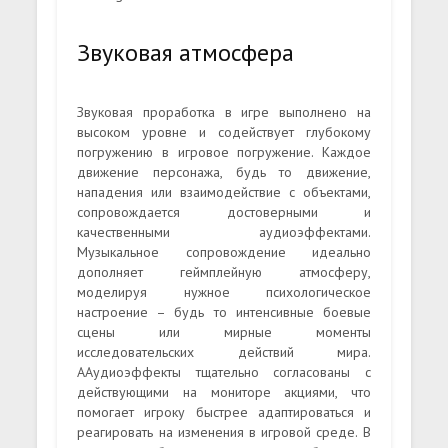
Звуковая атмосфера
Звуковая проработка в игре выполнено на
высоком уровне и содействует глубокому
погружению в игровое погружение. Каждое
движение персонажа, будь то движение,
нападения или взаимодействие с объектами,
сопровождается достоверными и
качественными аудиоэффектами.
Музыкальное сопровождение идеально
дополняет геймплейную атмосферу,
моделируя нужное психологическое
настроение – будь то интенсивные боевые
сцены или мирные моменты
исследовательских действий мира.
ААудиоэффекты тщательно согласованы с
действующими на мониторе акциями, что
помогает игроку быстрее адаптироваться и
реагировать на изменения в игровой среде. В