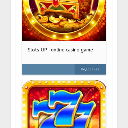
Slots UP - online casino game
Подробнее