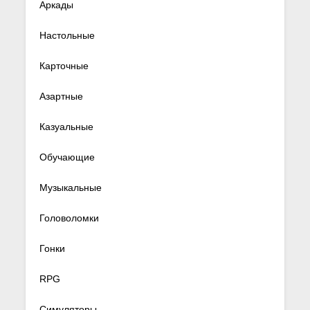
Аркады
Настольные
Карточные
Азартные
Казуальные
Обучающие
Музыкальные
Головоломки
Гонки
RPG
Симуляторы