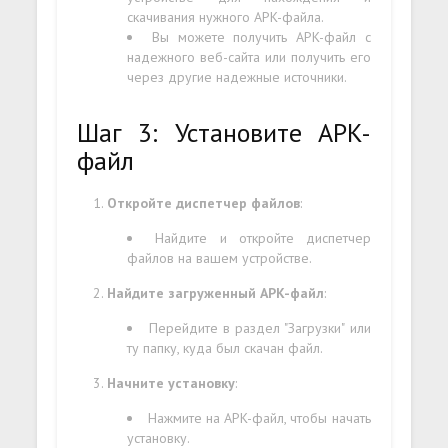
скачивания нужного APK-файла.
Вы можете получить APK-файл с
надежного веб-сайта или получить его
через другие надежные источники.
Шаг 3: Установите APK-
файл
Откройте диспетчер файлов
:
Найдите и откройте диспетчер
файлов на вашем устройстве.
Найдите загруженный APK-файл
:
Перейдите в раздел "Загрузки" или
ту папку, куда был скачан файл.
Начните установку
:
Нажмите на APK-файл, чтобы начать
установку.