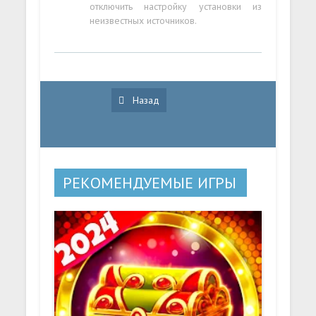
отключить настройку установки из
неизвестных источников.
Назад
РЕКОМЕНДУЕМЫЕ ИГРЫ