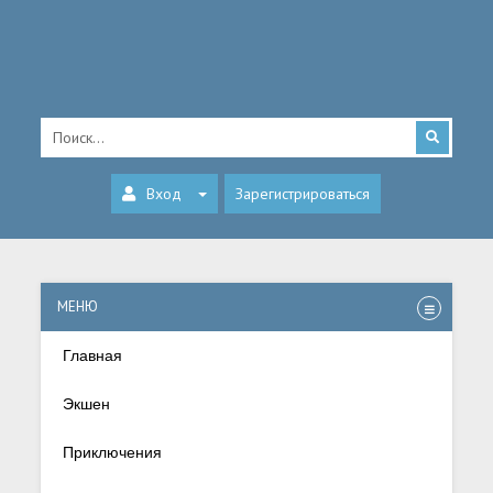
Вход
Зарегистрироваться
МЕНЮ
Главная
Экшен
Приключения