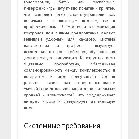
головоломок, битвы или эксплоринг.
Интерфейс игры интуитивно понятен и приятен,
что позволяет легко освоить управление как
новичкам и начинающим игрокам, так и
профессионалам. Возможности кастомизации
контролов под личные предпочтения делают
геймплей удобным для каждого. Система
награждения и трофеев стимулирует
исследовать все роли геймплея, обусловливая
долгосрочную стимуляцию. Конструкция игры
тщательно проработана, обеспечивая
сбалансированность между комплексностью и
интересом. В игре присутствуют уровни
развития, такие как совершенствование
умений героев или активация дополнительных
уровней и возможностей, что поддерживает
интерес игрока и стимулирует дальнейшую
игру.
Системные требования