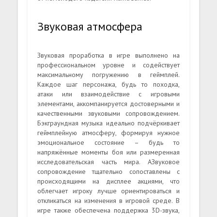
Звуковая атмосфера
Звуковая проработка в игре выполнено на
профессиональном уровне и содействует
максимальному погружению в геймплей.
Каждое шаг персонажа, будь то походка,
атаки или взаимодействие с игровыми
элементами, аккомпанируется достоверными и
качественными звуковыми сопровождением.
Бэкграундная музыка идеально подчёркивает
геймплейную атмосферу, формируя нужное
эмоциональное состояние – будь то
напряжённые моменты боя или размеренная
исследовательская часть мира. АЗвуковое
сопровождение тщательно сопоставлены с
происходящими на дисплее акциями, что
облегчает игроку лучше ориентироваться и
откликаться на изменения в игровой среде. В
игре также обеспечена поддержка 3D-звука,