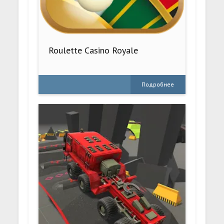
Roulette Casino Royale
Подробнее