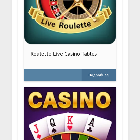
Roulette Live Casino Tables
Подробнее