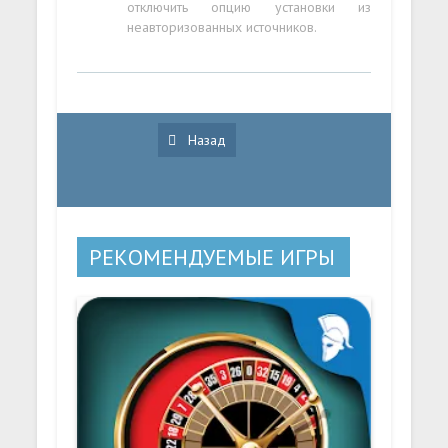
отключить опцию установки из
неавторизованных источников.
Назад
РЕКОМЕНДУЕМЫЕ ИГРЫ