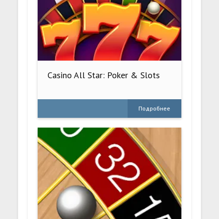
Casino All Star: Poker & Slots
Подробнее