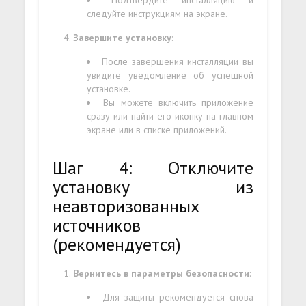
следуйте инструкциям на экране.
Завершите установку
:
После завершения инсталляции вы
увидите уведомление об успешной
установке.
Вы можете включить приложение
сразу или найти его иконку на главном
экране или в списке приложений.
Шаг 4: Отключите
установку из
неавторизованных
источников
(рекомендуется)
Вернитесь в параметры безопасности
:
Для защиты рекомендуется снова