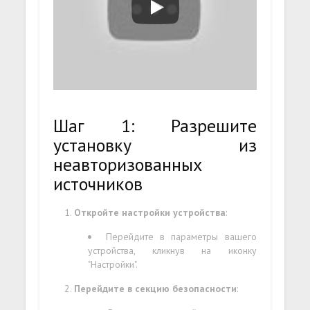
Шаг 1: Разрешите
установку из
неавторизованных
источников
Откройте настройки устройства
:
Перейдите в параметры вашего
устройства, кликнув на иконку
"Настройки".
Перейдите в секцию безопасности
: