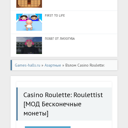
FIRST TO LIFE
ПОБЕГ ОТ ЛИЗОГУБА
Games-halls.ru
»
Азартные
» Взлом Casino Roulette:
Roulettist [МОД Бесконечные монеты] - последняя
версия apk на Андроид
Casino Roulette: Roulettist
[МОД Бесконечные
монеты]