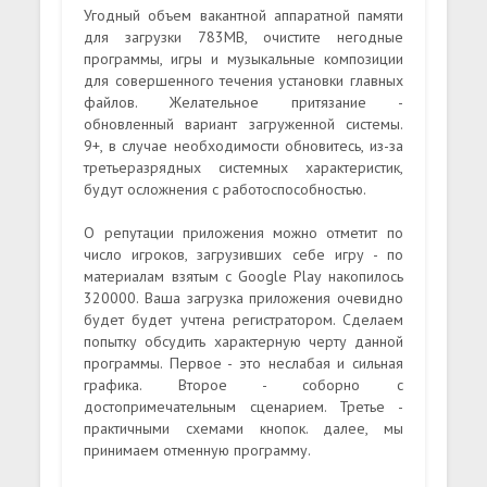
Угодный объем вакантной аппаратной памяти
для загрузки 783MB, очистите негодные
программы, игры и музыкальные композиции
для совершенного течения установки главных
файлов. Желательное притязание -
обновленный вариант загруженной системы.
9+, в случае необходимости обновитесь, из-за
третьеразрядных системных характеристик,
будут осложнения с работоспособностью.
О репутации приложения можно отметит по
число игроков, загрузивших себе игру - по
материалам взятым с Google Play накопилось
320000. Ваша загрузка приложения очевидно
будет будет учтена регистратором. Сделаем
попытку обсудить характерную черту данной
программы. Первое - это неслабая и сильная
графика. Второе - соборно с
достопримечательным сценарием. Третье -
практичными схемами кнопок. далее, мы
принимаем отменную программу.