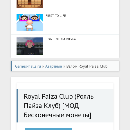
FIRST TO LIFE
ПОБЕГ ОТ ЛИЗОГУБА
Games-halls.ru
»
Азартные
» Взлом Royal Paiza Club
(Рояль Пайза Клуб) [МОД Бесконечные монеты] -
последняя версия apk на Андроид
Royal Paiza Club (Рояль
Пайза Клуб) [МОД
Бесконечные монеты]