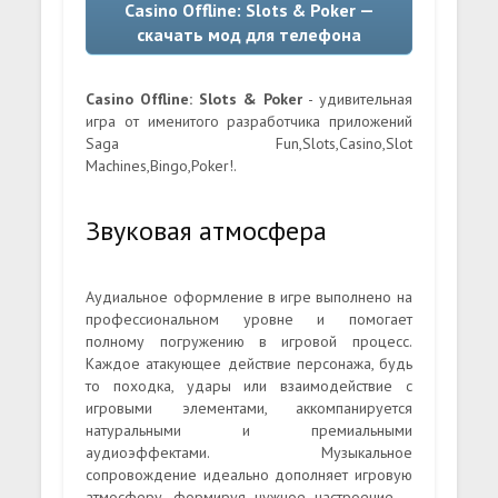
Casino Offline: Slots & Poker —
скачать мод для телефона
Casino Offline: Slots & Poker
- удивительная
игра от именитого разработчика приложений
Saga Fun,Slots,Casino,Slot
Machines,Bingo,Poker!.
Звуковая атмосфера
Аудиальное оформление в игре выполнено на
профессиональном уровне и помогает
полному погружению в игровой процесс.
Каждое атакующее действие персонажа, будь
то походка, удары или взаимодействие с
игровыми элементами, аккомпанируется
натуральными и премиальными
аудиоэффектами. Музыкальное
сопровождение идеально дополняет игровую
атмосферу, формируя нужное настроение –