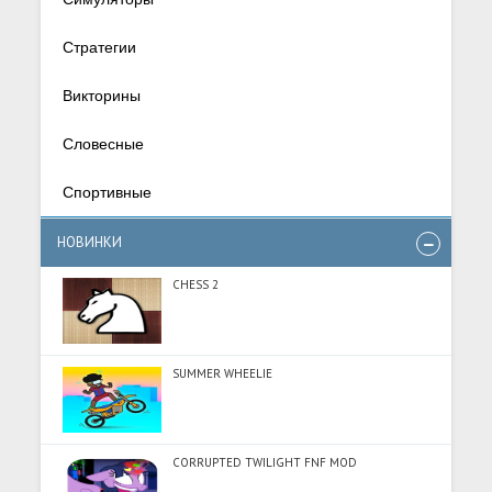
Стратегии
Викторины
Словесные
Спортивные
НОВИНКИ
CHESS 2
SUMMER WHEELIE
CORRUPTED TWILIGHT FNF MOD