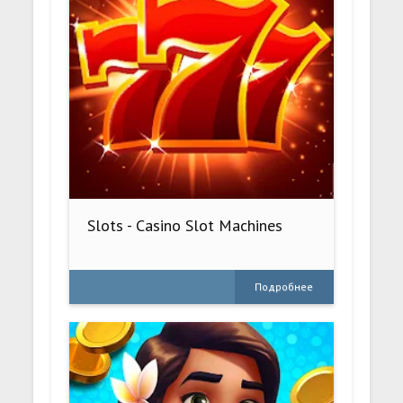
Slots - Casino Slot Machines
Подробнее