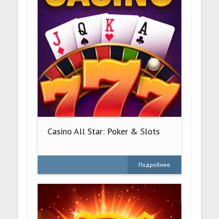
Casino All Star: Poker & Slots
Подробнее