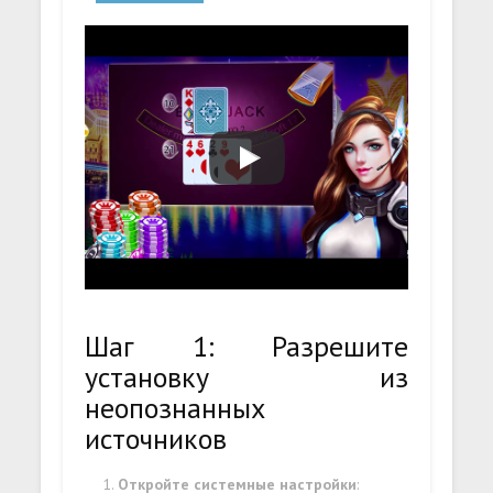
Шаг 1: Разрешите
установку из
неопознанных
источников
Откройте системные настройки
: