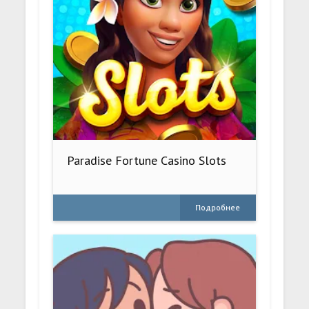
Paradise Fortune Casino Slots
Подробнее