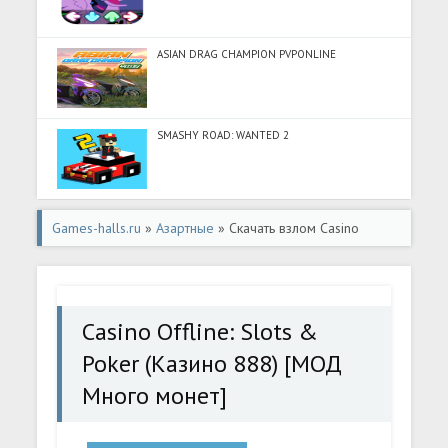
ASIAN DRAG CHAMPION PVPONLINE
SMASHY ROAD: WANTED 2
Games-halls.ru
»
Азартные
» Скачать взлом Casino
Offline: Slots & Poker (Казино 888) [МОД Много монет] -
стабильная версия apk на Андроид
Casino Offline: Slots &
Poker (Казино 888) [МОД
Много монет]