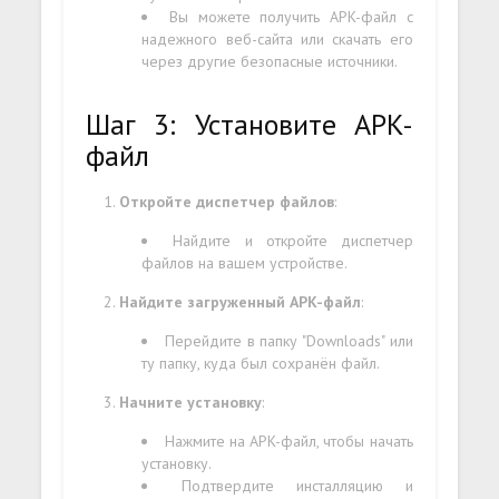
Вы можете получить APK-файл с
надежного веб-сайта или скачать его
через другие безопасные источники.
Шаг 3: Установите APK-
файл
Откройте диспетчер файлов
:
Найдите и откройте диспетчер
файлов на вашем устройстве.
Найдите загруженный APK-файл
:
Перейдите в папку "Downloads" или
ту папку, куда был сохранён файл.
Начните установку
:
Нажмите на APK-файл, чтобы начать
установку.
Подтвердите инсталляцию и