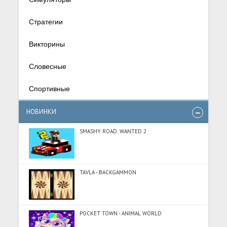
Стратегии
Викторины
Словесные
Спортивные
НОВИНКИ
SMASHY ROAD: WANTED 2
TAVLA - BACKGAMMON
POCKET TOWN - ANIMAL WORLD