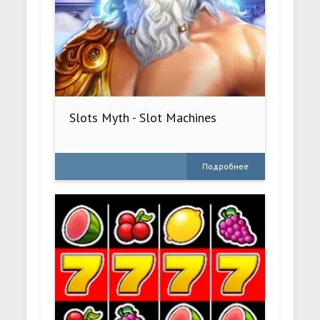
Slots Myth - Slot Machines
Подробнее