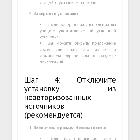
следуйте указаниям на экране.
Завершите установку
:
После завершения инсталляции вы
увидите уведомление об успешной
установке.
Вы можете открыть приложение
сразу или найти его ярлык на
домашнем экране или в разделе
приложений.
Шаг 4: Отключите
установку из
неавторизованных
источников
(рекомендуется)
Вернитесь в раздел безопасности
:
Для предотвращения рисков