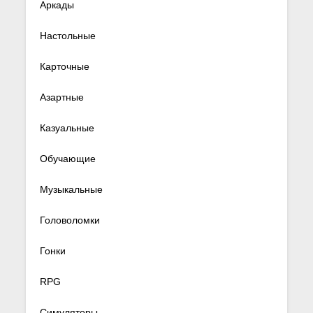
Аркады
Настольные
Карточные
Азартные
Казуальные
Обучающие
Музыкальные
Головоломки
Гонки
RPG
Симуляторы