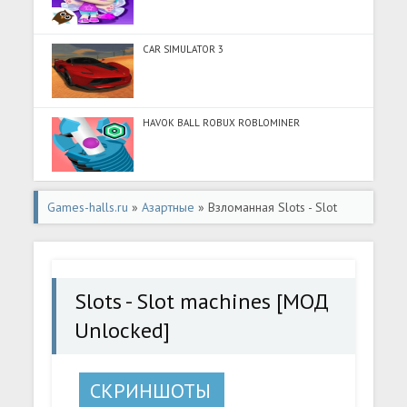
CAR SIMULATOR 3
HAVOK BALL ROBUX ROBLOMINER
Games-halls.ru
»
Азартные
» Взломанная Slots - Slot
machines [МОД Unlocked] - стабильная версия apk на
Андроид
Slots - Slot machines [МОД
Unlocked]
СКРИНШОТЫ