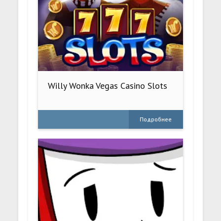
Willy Wonka Vegas Casino Slots
Подробнее