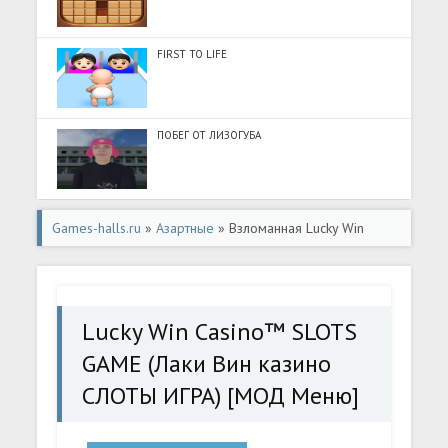
FIRST TO LIFE
ПОБЕГ ОТ ЛИЗОГУБА
Games-halls.ru
»
Азартные
» Взломанная Lucky Win
Casino™ SLOTS GAME (Лаки Вин казино СЛОТЫ ИГРА)
[МОД Меню] - последняя версия apk на Андроид
Lucky Win Casino™ SLOTS
GAME (Лаки Вин казино
СЛОТЫ ИГРА) [МОД Меню]