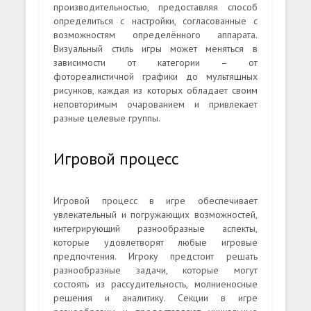
производительностью, предоставляя способ
определиться с настройки, согласованные с
возможностям определённого аппарата.
Визуальный стиль игры может меняться в
зависимости от категории – от
фотореалистичной графики до мультяшных
рисунков, каждая из которых обладает своим
неповторимым очарованием и привлекает
разные целевые группы.
Игровой процесс
Игровой процесс в игре обеспечивает
увлекательный и погружающих возможностей,
интегрирующий разнообразные аспекты,
которые удовлетворят любые игровые
предпочтения. Игроку предстоит решать
разнообразные задачи, которые могут
состоять из рассудительность, молниеносные
решения и аналитику. Секции в игре