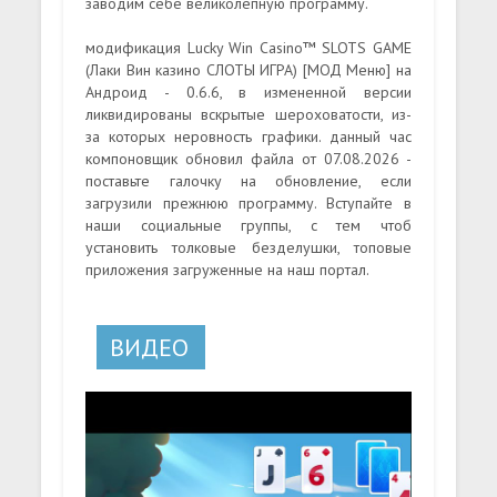
заводим себе великолепную программу.
модификация Lucky Win Casino™ SLOTS GAME
(Лаки Вин казино СЛОТЫ ИГРА) [МОД Меню] на
Андроид - 0.6.6, в измененной версии
ликвидированы вскрытые шероховатости, из-
за которых неровность графики. данный час
компоновщик обновил файла от 07.08.2026 -
поставьте галочку на обновление, если
загрузили прежнюю программу. Вступайте в
наши социальные группы, с тем чтоб
установить толковые безделушки, топовые
приложения загруженные на наш портал.
ВИДЕО