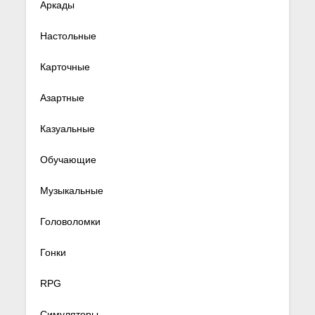
Аркады
Настольные
Карточные
Азартные
Казуальные
Обучающие
Музыкальные
Головоломки
Гонки
RPG
Симуляторы