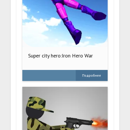
Super city hero:Iron Hero War
Подробнее