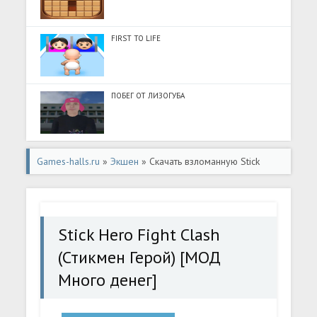
FIRST TO LIFE
ПОБЕГ ОТ ЛИЗОГУБА
Games-halls.ru
»
Экшен
» Скачать взломанную Stick
Hero Fight Clash (Стикмен Герой) [МОД Много денег] -
полная версия apk на Андроид
Stick Hero Fight Clash
(Стикмен Герой) [МОД
Много денег]