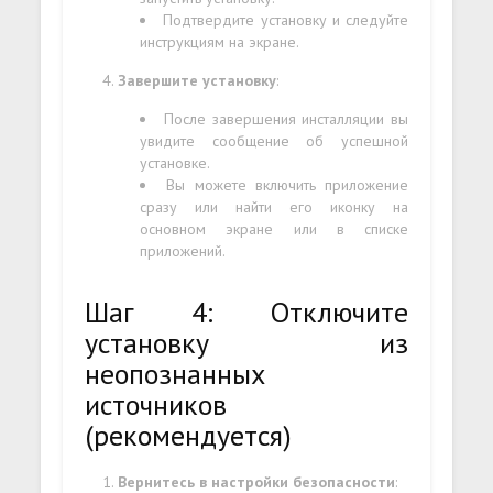
Подтвердите установку и следуйте
инструкциям на экране.
Завершите установку
:
После завершения инсталляции вы
увидите сообщение об успешной
установке.
Вы можете включить приложение
сразу или найти его иконку на
основном экране или в списке
приложений.
Шаг 4: Отключите
установку из
неопознанных
источников
(рекомендуется)
Вернитесь в настройки безопасности
: