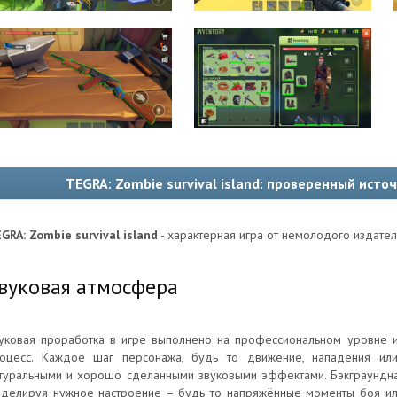
TEGRA: Zombie survival island: проверенный исто
GRA: Zombie survival island
- характерная игра от немолодого издате
вуковая атмосфера
уковая проработка в игре выполнено на профессиональном уровне и
оцесс. Каждое шаг персонажа, будь то движение, нападения или
туральными и хорошо сделанными звуковыми эффектами. Бэкграундна
делируя нужное настроение – будь то напряжённые моменты боя ил