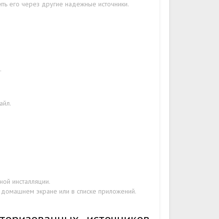
ить его через другие надежные источники.
.
айл.
ой инсталляции.
а домашнем экране или в списке приложений.
торизованных источников