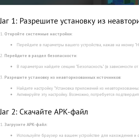
аг 1: Разрешите установку из неавтор
Откройте системные настройки
:
Перейдите в параметры вашего устройства, нажав на иконку "На
Перейдите в раздел безопасности
:
В параметрах найдите секцию "Безопасность" (в зависимости от 
Разрешите установку из неавторизованных источников
:
Найдите настройку "Установка приложений из неавторизованных 
Активируйте эту настройку. Возможно, потребуется подтверди
аг 2: Скачайте APK-файл
Загрузите APK-файл
:
Используйте браузер на вашем устройстве для нахождения и 