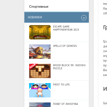
ми
Спортивные
бы
об
НОВИНКИ
Г
ESCAPE GAME
HAPPYNEWYEAR 2023
Гр
де
SPELLS OF GENESIS
сн
иг
пр
пр
WOOD BLOCK 99 - SUDOKU
PUZZLE
Ви
ка
FIRST TO LIFE
И
Ге
ПОБЕГ ОТ ЛИЗОГУБА