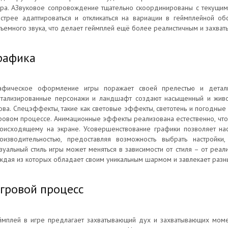
ра. АЗвуковое сопровождение тщательно скоординированы с текущими
стрее адаптироваться и откликаться на вариации в геймплейной об
ъемного звука, что делает геймплей ещё более реалистичным и захва
рафика
афическое оформление игры поражает своей прелестью и детализ
тализированные персонажи и ландшафт создают насыщенный и живой
ова. Спецэффекты, такие как световые эффекты, светотень и погодные
ровом процессе. Анимационные эффекты реализована естественно, что
оисходящему на экране. Усовершенствование графики позволяет нас
оизводительностью, предоставляя возможность выбрать настройки
зуальный стиль игры может меняться в зависимости от стиля – от реа
ждая из которых обладает своим уникальным шармом и завлекает разн
гровой процесс
ймплей в игре предлагает захватывающий дух и захватывающих моме