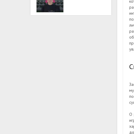
ко
ра
ин
по
ли
ра
об
пр
ув
С
За
му
по
су
О 
иг
х
до