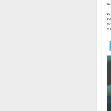
пр
ва
вс
но
иг