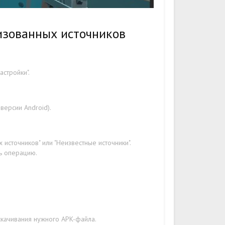
изованных источников
стройки".
версии Android).
источников" или "Неизвестные источники".
ть операцию.
скачивания нужного APK-файла.