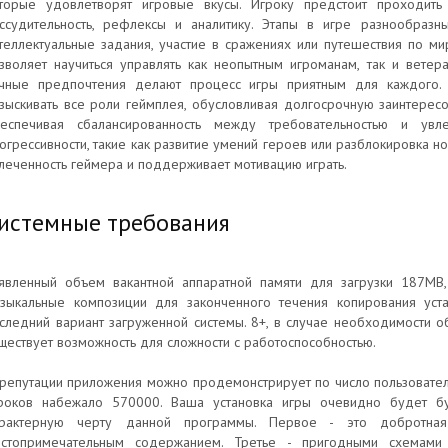
торые удовлетворят игровые вкусы. Игроку предстоит проходить
ссудительность, рефлексы и аналитику. Этапы в игре разнообразн
теллектуальные задания, участие в сражениях или путешествия по мир
зволяет научиться управлять как неопытным игроманам, так и ветер
чные предпочтения делают процесс игры приятным для каждого. 
зыскивать все роли геймплея, обусловливая долгосрочную заинтересо
еспечивая сбалансированность между требовательностью и увле
огрессивности, такие как развитие умений героев или разблокировка 
леченность геймера и поддерживает мотивацию играть.
истемные требования
явленный объем вакантной аппаратной памяти для загрузки 187MB
зыкальные композиции для законченного течения копирования уст
следний вариант загруженной системы. 8+, в случае необходимости об
ществует возможность для сложности с работоспособностью.
репутации приложения можно продемонстрирует по число пользовател
роков набежало 570000. Ваша установка игры очевидно будет бу
арактерную черту данной программы. Первое - это добротна
стопримечательным содержанием. Третье - пригодными схемами