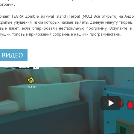
ограмму.
риант TEGRA: Zombie survival island (Тегра) [МОД Все открыто] на Анд
крытые упущения, из-за которых частые вылеты. данную минуту творец о
вые пакет, если оперировали нестабильную программу. Вступайте в 
рушки, топовые приложения собранные нашими программистами.
ВИДЕО