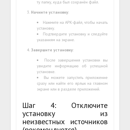
ту папку, куда был сохранён файл.
Начните установку
:
Нажмите на APK-файл, чтобы начать
установку.
Подтвердите установку и следуйте
указаниям на экране.
Завершите установку
:
После завершения установки вы
увидите информацию об успешной
установке.
Вы можете запустить приложение
сразу или найти его ярлык на главном
экране или в разделе приложений.
Шаг 4: Отключите
установку из
неизвестных источников
(рекомендуется)