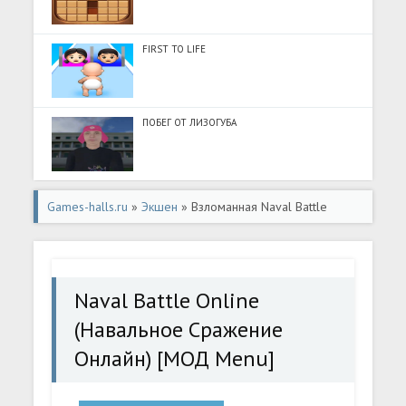
FIRST TO LIFE
ПОБЕГ ОТ ЛИЗОГУБА
Games-halls.ru
»
Экшен
» Взломанная Naval Battle
Online (Навальное Сражение Онлайн) [МОД Menu] -
последняя версия apk на Андроид
Naval Battle Online
(Навальное Сражение
Онлайн) [МОД Menu]