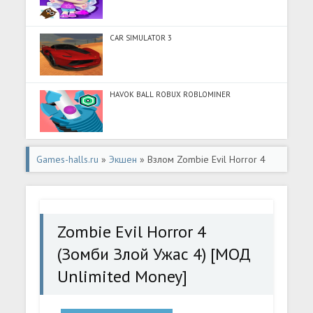
CAR SIMULATOR 3
HAVOK BALL ROBUX ROBLOMINER
Games-halls.ru
»
Экшен
» Взлом Zombie Evil Horror 4
(Зомби Злой Ужас 4) [МОД Unlimited Money] -
последняя версия apk на Андроид
Zombie Evil Horror 4
(Зомби Злой Ужас 4) [МОД
Unlimited Money]