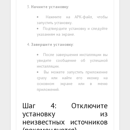
Начните установку
:
Нажмите на APK-файл, чтобы
запустить установку.
Подтвердите установку и следуйте
указаниям на экране.
Завершите установку
:
После завершения инсталляции вы
увидите сообщение об успешной
инсталляции.
Вы можете запустить приложение
сразу или найти его иконку на
основном экране или в меню
приложений.
Шаг 4: Отключите
установку из
неизвестных источников
(рекомендуется)