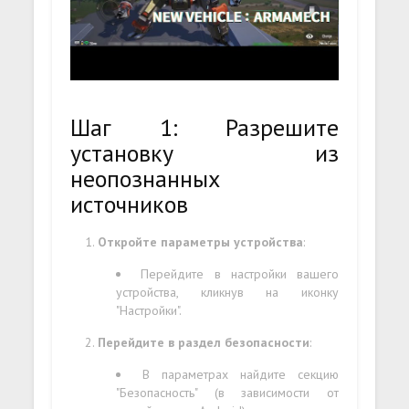
Шаг 1: Разрешите
установку из
неопознанных
источников
Откройте параметры устройства
:
Перейдите в настройки вашего
устройства, кликнув на иконку
"Настройки".
Перейдите в раздел безопасности
:
В параметрах найдите секцию
"Безопасность" (в зависимости от