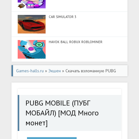
CAR SIMULATOR 3
HAVOK BALL ROBUX ROBLOMINER
Games-halls.ru
»
Экшен
» Скачать взломанную PUBG
MOBILE (ПУБГ МОБАЙЛ) [МОД Много монет] -
последняя версия apk на Андроид
PUBG MOBILE (ПУБГ
МОБАЙЛ) [МОД Много
монет]