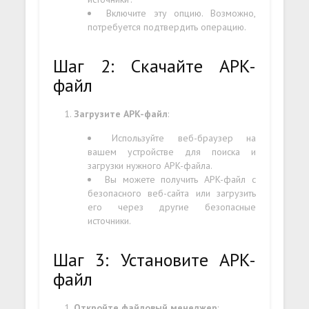
Включите эту опцию. Возможно,
потребуется подтвердить операцию.
Шаг 2: Скачайте APK-
файл
Загрузите APK-файл
:
Используйте веб-браузер на
вашем устройстве для поиска и
загрузки нужного APK-файла.
Вы можете получить APK-файл с
безопасного веб-сайта или загрузить
его через другие безопасные
источники.
Шаг 3: Установите APK-
файл
Откройте файловый менеджер
: