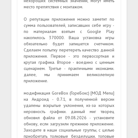
нехороших системных значений, могут иметь
место препятствия с монтажом.
О репутации приложения можно заметит по
сумма пользователей, записавших себе игру -
по материалам взятым с Google Play
накопилось 370000. Ваша установка игры
обязательно будет запишется счетчиком.
Сделаем попытку перетереть качество данной
приложения. Первое - это первосортная и
крутая графика. Второе - воедино с ценным
сценарием. Третье - практичными иконками.
далее, мы принимаем великолепную
приложение.
модификация GoreBox (ГореБокс) [МОД Menu]
на Андроид - 0.7.1, в полученной версии
удалены вскрытые уклонения, из-за которых
неровность графики. данный миг творец
обновил файла от 09.08.2026 - установите
обнову, если загрузили прежнюю приложение.
Заходите в наши социальные группы, с целью
приобретать толковые безделушки, топовые