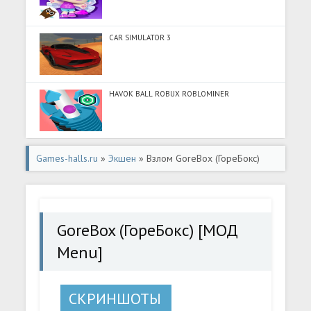
CAR SIMULATOR 3
HAVOK BALL ROBUX ROBLOMINER
Games-halls.ru
»
Экшен
» Взлом GoreBox (ГореБокс)
[МОД Menu] - стабильная версия apk на Андроид
GoreBox (ГореБокс) [МОД
Menu]
СКРИНШОТЫ