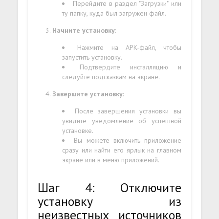
Перейдите в раздел "Загрузки" или
ту папку, куда был загружен файл.
Начните установку
:
Нажмите на APK-файл, чтобы
запустить установку.
Подтвердите инсталляцию и
следуйте подсказкам на экране.
Завершите установку
:
После завершения установки вы
увидите уведомление об успешной
установке.
Вы можете включить приложение
сразу или найти его ярлык на главном
экране или в меню приложений.
Шаг 4: Отключите
установку из
неизвестных источников