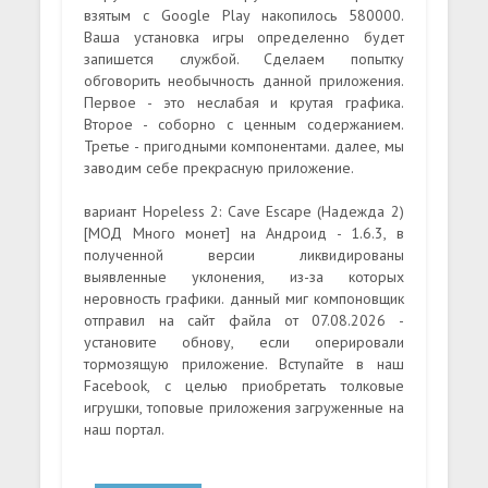
взятым с Google Play накопилось 580000.
Ваша установка игры определенно будет
запишется службой. Сделаем попытку
обговорить необычность данной приложения.
Первое - это неслабая и крутая графика.
Второе - соборно с ценным содержанием.
Третье - пригодными компонентами. далее, мы
заводим себе прекрасную приложение.
вариант Hopeless 2: Cave Escape (Надежда 2)
[МОД Много монет] на Андроид - 1.6.3, в
полученной версии ликвидированы
выявленные уклонения, из-за которых
неровность графики. данный миг компоновщик
отправил на сайт файла от 07.08.2026 -
установите обнову, если оперировали
тормозящую приложение. Вступайте в наш
Facebook, с целью приобретать толковые
игрушки, топовые приложения загруженные на
наш портал.