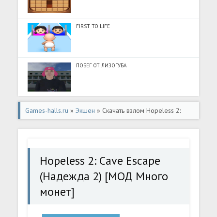
FIRST TO LIFE
ПОБЕГ ОТ ЛИЗОГУБА
Games-halls.ru
»
Экшен
» Скачать взлом Hopeless 2:
Cave Escape (Надежда 2) [МОД Много монет] - полная
версия apk на Андроид
Hopeless 2: Cave Escape
(Надежда 2) [МОД Много
монет]