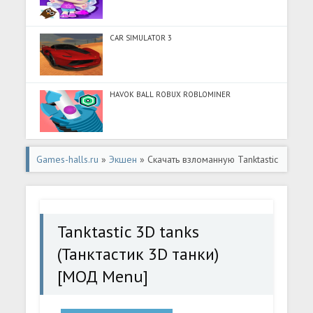
CAR SIMULATOR 3
HAVOK BALL ROBUX ROBLOMINER
Games-halls.ru
»
Экшен
» Скачать взломанную Tanktastic
3D tanks (Танктастик 3D танки) [МОД Menu] - стабильная
версия apk на Андроид
Tanktastic 3D tanks
(Танктастик 3D танки)
[МОД Menu]