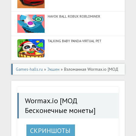
HAVOK BALL ROBUX ROBLOMINER
TALKING BABY PANDA-VIRTUAL PET
Games-halls.ru
»
Экшен
» Взломанная Wormax.io [МОД
Бесконечные монеты] - стабильная версия apk на
Андроид
Wormax.io [МОД
Бесконечные монеты]
СКРИНШОТЫ