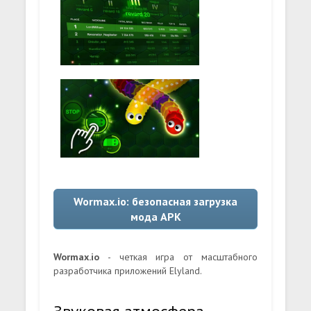
Wormax.io: безопасная загрузка
мода APK
Wormax.io
- четкая игра от масштабного
разработчика приложений Elyland.