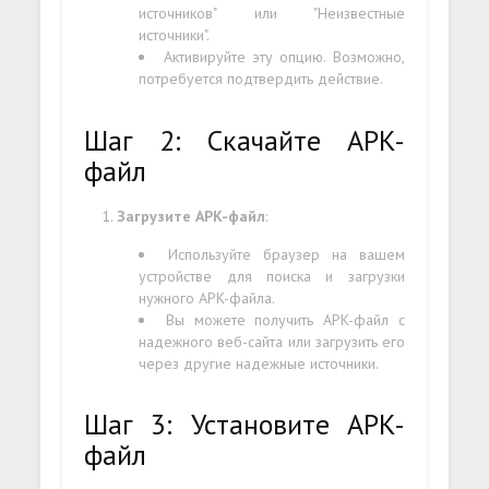
источников" или "Неизвестные
источники".
Активируйте эту опцию. Возможно,
потребуется подтвердить действие.
Шаг 2: Скачайте APK-
файл
Загрузите APK-файл
:
Используйте браузер на вашем
устройстве для поиска и загрузки
нужного APK-файла.
Вы можете получить APK-файл с
надежного веб-сайта или загрузить его
через другие надежные источники.
Шаг 3: Установите APK-
файл