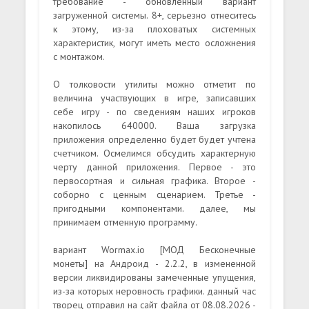
требование - обновленный вариант
загруженной системы. 8+, серьезно отнеситесь
к этому, из-за плоховатых системных
характеристик, могут иметь место осложнения
с монтажом.
О толковости утилиты можно отметит по
величина участвующих в игре, записавших
себе игру - по сведениям наших игроков
накопилось 640000. Ваша загрузка
приложения определенно будет будет учтена
счетчиком. Осмелимся обсудить характерную
черту данной приложения. Первое - это
первосортная и сильная графика. Второе -
соборно с ценным сценарием. Третье -
пригодными компонентами. далее, мы
принимаем отменную программу.
вариант Wormax.io [МОД Бесконечные
монеты] на Андроид - 2.2.2, в измененной
версии ликвидированы замеченные упущения,
из-за которых неровность графики. данный час
творец отправил на сайт файла от 08.08.2026 -