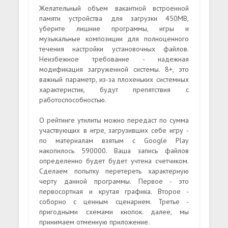
Желательный объем вакантной встроенной
памяти устройства для загрузки 450MB,
уберите лишние программы, игры и
музыкальные композиции для полноценного
течения настройки установочных файлов.
Неизбежное требование - надежная
модификация загруженной системы. 8+, это
важный параметр, из-за плохеньких системных
характеристик, будут препятствия с
работоспособностью.
О рейтинге утилиты можно передаст по сумма
участвующих в игре, загрузивших себе игру -
по материалам взятым с Google Play
накопилось 590000. Ваша запись файлов
определенно будет будет учтена счетчиком.
Сделаем попытку перетереть характерную
черту данной программы. Первое - это
первосортная и крутая графика. Второе -
соборно с ценным сценарием. Третье -
пригодными схемами кнопок. далее, мы
принимаем отменную приложение.