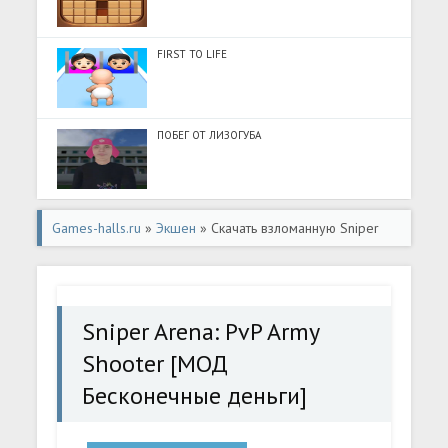
FIRST TO LIFE
ПОБЕГ ОТ ЛИЗОГУБА
Games-halls.ru
»
Экшен
» Скачать взломанную Sniper
Arena: PvP Army Shooter [МОД Бесконечные деньги] -
стабильная версия apk на Андроид
Sniper Arena: PvP Army
Shooter [МОД
Бесконечные деньги]