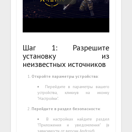
Шаг 1: Разрешите
установку из
неизвестных источников
Откройте параметры устройства
:
Перейдите в параметры вашего
устройства, кликнув на иконку
"Настройки".
Перейдите в раздел безопасности
:
В настройках найдите раздел
"Приложения и уведомления" (в
зависимости от версии Android).