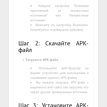
Найдите настройку "Установка
приложений из неизвестных
источников" или "Неизвестные
источники".
Включите эту настройку. Возможно,
потребуется подтвердить действие.
Шаг 2: Скачайте APK-
файл
Загрузите APK-файл
:
Используйте веб-браузер на
вашем устройстве для нахождения и
скачивания нужного APK-файла.
Вы можете получить APK-файл с
надежного веб-сайта или загрузить его
через другие проверенные источники.
Шаг 3: Установите APK-