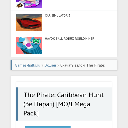
CAR SIMULATOR 3
HAVOK BALL ROBUX ROBLOMINER
Games-halls.ru
»
Экшен
» Скачать взлом The Pirate:
Caribbean Hunt (Зе Пират) [МОД Mega Pack] - последняя
версия apk на Андроид
The Pirate: Caribbean Hunt
(Зе Пират) [МОД Mega
Pack]