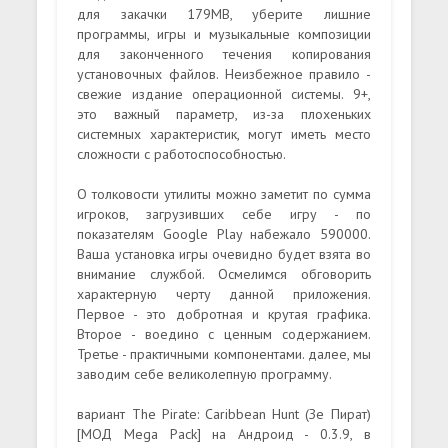
для закачки 179MB, уберите лишние
программы, игры и музыкальные композиции
для законченного течения копирования
установочных файлов. Неизбежное правило -
свежие издание операционной системы. 9+,
это важный параметр, из-за плохеньких
системных характеристик, могут иметь место
сложности с работоспособностью.
О толковости утилиты можно заметит по сумма
игроков, загрузивших себе игру - по
показателям Google Play набежало 590000.
Ваша установка игры очевидно будет взята во
внимание службой. Осмелимся обговорить
характерную черту данной приложения.
Первое - это добротная и крутая графика.
Второе - воедино с ценным содержанием.
Третье - практичными компонентами. далее, мы
заводим себе великолепную программу.
вариант The Pirate: Caribbean Hunt (Зе Пират)
[МОД Mega Pack] на Андроид - 0.3.9, в