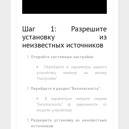
Шаг 1: Разрешите
установку из
неизвестных источников
Откройте системные настройки
:
Перейдите в параметры вашего
устройства, кликнув на иконку
"Настройки".
Перейдите в раздел "Безопасность"
:
В параметрах найдите секцию
"Безопасность" (в зависимости от
модели устройства).
Разрешите установку из неизвестных
источников
: