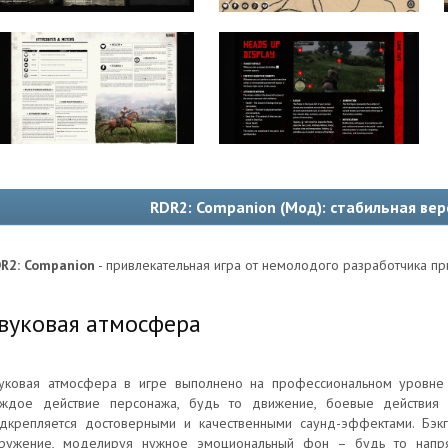
RDR2: Companion (Мод): стабильная вер
R2: Companion
- привлекательная игра от немолодого разработчика пр
вуковая атмосфера
уковая атмосфера в игре выполнено на профессиональном уровне
ждое действие персонажа, будь то движение, боевые действия 
дкрепляется достоверными и качественными саунд-эффектами. Бэк
ружение, моделируя нужное эмоциональный фон – будь то напр