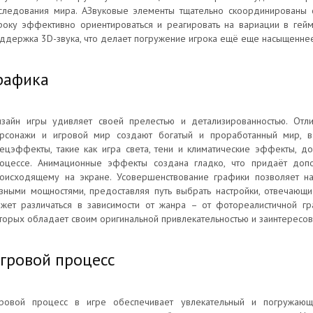
следования мира. АЗвуковые элементы тщательно скоординированы с
року эффективно ориентироваться и реагировать на вариации в гейм
ддержка 3D-звука, что делает погружение игрока ещё еще насыщеннее
рафика
зайн игры удивляет своей прелестью и детализированностью. Отл
рсонажи и игровой мир создают богатый и проработанный мир, в 
ецэффекты, такие как игра света, тени и климатические эффекты, д
оцессе. Анимационные эффекты создана гладко, что придаёт доп
оисходящему на экране. Усовершенствование графики позволяет н
зными мощностями, предоставляя путь выбрать настройки, отвечающ
жет различаться в зависимости от жанра – от фотореалистичной гр
торых обладает своим оригинальной привлекательностью и заинтересо
гровой процесс
ровой процесс в игре обеспечивает увлекательный и погружающ