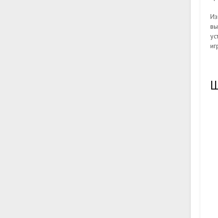
Из
вы
ус
иг
Ш