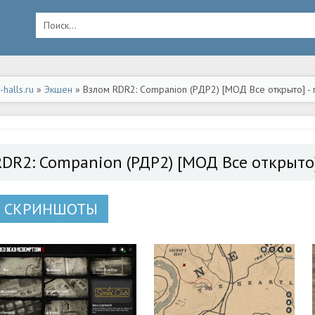
halls.ru
»
Экшен
» Взлом RDR2: Companion (РДР2) [МОД Все открыто] -
RDR2: Companion (РДР2) [МОД Все открыто
СКРИНШОТЫ