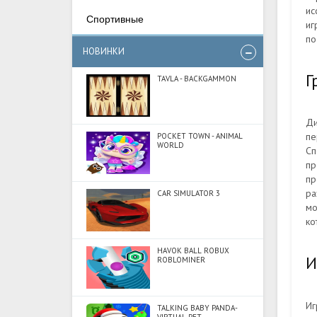
ис
Спортивные
иг
по
НОВИНКИ
Г
TAVLA - BACKGAMMON
Ди
пе
POCKET TOWN - ANIMAL
WORLD
Сп
пр
пр
ра
CAR SIMULATOR 3
мо
ко
HAVOK BALL ROBUX
И
ROBLOMINER
Иг
TALKING BABY PANDA-