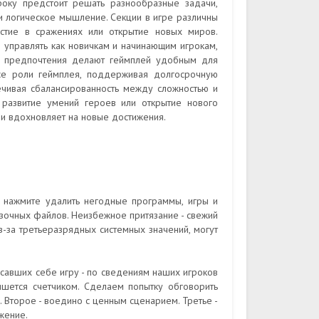
року предстоит решать разнообразные задачи,
и логическое мышление. Секции в игре различны
астие в сражениях или открытие новых миров.
я управлять как новичкам и начинающим игрокам,
ые предпочтения делают геймплей удобным для
все роли геймплея, поддерживая долгосрочную
печивая сбалансированность между сложностью и
к развитие умений героев или открытие нового
 и вдохновляет на новые достижения.
 нажмите удалить негодные программы, игры и
зочных файлов. Неизбежное притязание - свежий
з-за третьеразрядных системных значений, могут
исавших себе игру - по сведениям наших игроков
шется счетчиком. Сделаем попытку обговорить
. Второе - воедино с ценным сценарием. Третье -
жение.