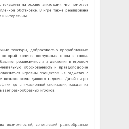
 текущими на экране эпизодами, что помогает
плейной обстановке. В игре также реализована
 и интересным.
ичные текстуры, добросовестно проработанные
который хочется погружаться снова и снова.
обавляют реалистичности и движения в игровом
олнительную обоснованность и правдоподобие
аслаждаться игровым процессом на гаджетах с
ие возможностям данного гаджета. Дизайн игры
афики до анимационной стилизации, каждая из
вывает разнообразных игроков.
их возможностей, сочетающий разнообразные