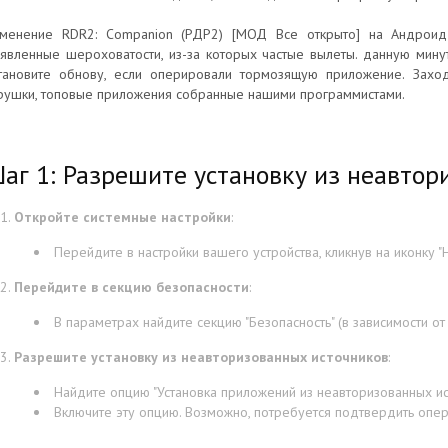
менение RDR2: Companion (РДР2) [МОД Все открыто] на Андроид 
явленные шероховатости, из-за которых частые вылеты. данную мину
тановите обнову, если оперировали тормозящую приложение. Заход
рушки, топовые приложения собранные нашими программистами.
аг 1: Разрешите установку из неавтор
Откройте системные настройки
:
Перейдите в настройки вашего устройства, кликнув на иконку "Н
Перейдите в секцию безопасности
:
В параметрах найдите секцию "Безопасность" (в зависимости от
Разрешите установку из неавторизованных источников
:
Найдите опцию "Установка приложений из неавторизованных ист
Включите эту опцию. Возможно, потребуется подтвердить опе