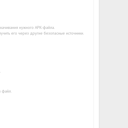
скачивания нужного APK-файла.
лучить его через другие безопасные источники.
.
н файл.