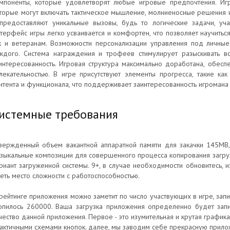
мпоненты, которые удовлетворят любые игровые предпочтения. Иг
торые могут включать тактическое мышление, молниеносные решения 
предоставляют уникальные вызовы, будь то логические задачи, уч
терфейс игры легко усваивается и комфортен, что позволяет научитьс
к и ветеранам. Возможности персонализации управления под личн
ждого. Система награждения и трофеев стимулирует разыскивать 
интересованность. Игровая структура максимально доработана, обес
лекательностью. В игре присутствуют элементы прогресса, такие ка
нтента и функционала, что поддерживает заинтересованность игромана
истемные требования
вержденный объем вакантной аппаратной памяти для закачки 145MB,
зыкальные композиции для совершенного процесса копирования загру
риант загруженной системы. 9+, в случае необходимости обновитесь, и
еть место сложности с работоспособностью.
рейтинге приложения можно заметит по число участвующих в игре, зап
опилось 260000. Ваша загрузка приложения определенно будет запи
чество данной приложения. Первое - это изумительная и крутая графика
актичными схемами кнопок. далее, мы заводим себе прекрасную прило