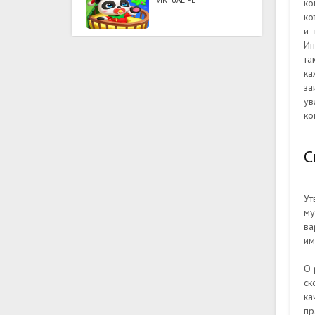
VIRTUAL PET
ко
ко
и 
Ин
та
ка
за
ув
ко
С
Ут
му
ва
им
О 
ск
ка
пр