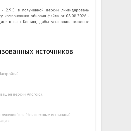
- 2.9.5, в полученной версии ликвидированы
ту компоновщик обновил файла от 08.08.2026 -
ите в наш Контакт, дабы установить толковые
изованных источников
астройки".
 вашей версии Android).
очников" или "Неизвестные источники".
рацию.