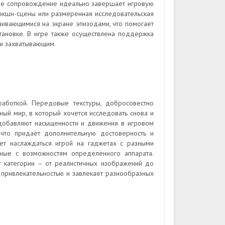
ое сопровождение идеально завершает игровую
 экшн-сцены или размеренная исследовательская
чивающимися на экране эпизодами, что помогает
тановке. В игре также осуществлена поддержка
 и захватывающим.
работкой. Передовые текстуры, добросовестно
ый мир, в который хочется исследовать снова и
, добавляют насыщенности и движения в игровом
 что придаёт дополнительную достоверность и
ет наслаждаться игрой на гаджетах с разными
нные с возможностям определённого аппарата.
 категории – от реалистичных изображений до
 привлекательностью и завлекает разнообразных