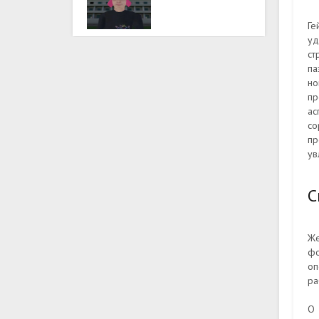
Ге
уд
ст
па
но
пр
ас
со
пр
ув
С
Же
фо
оп
ра
О 