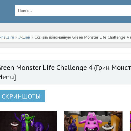
halls.ru
»
Экшен
» Скачать взломанную Green Monster Life Challenge 4
ьная версия apk на Андроид
Green Monster Life Challenge 4 (Грин Мон
Menu]
СКРИНШОТЫ