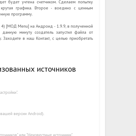
ет будет учтена счетчиком. Сделаем попытку
 крутая графика. Второе - воедино с ценным
енную программу.
4) [МОД Menu] на Андроид - 1.9.9, в полученной
. данную минуту создатель запустил файла от
у. Заходите в наш Контакт, с целью приобретать
изованных источников
стройки".
 вашей версии Android).
очников" или "Неизвестные источники".