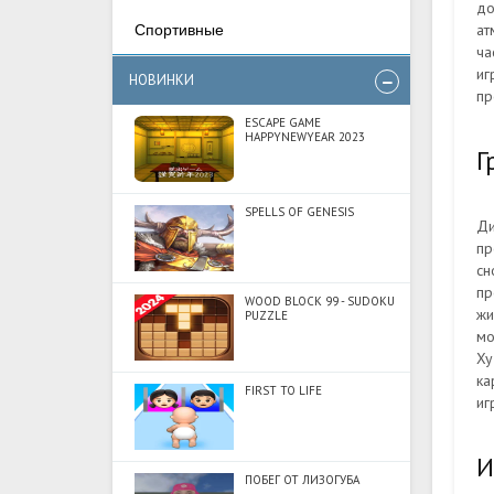
до
ат
Спортивные
ча
иг
НОВИНКИ
пр
ESCAPE GAME
HAPPYNEWYEAR 2023
Г
SPELLS OF GENESIS
Ди
пр
сн
пр
WOOD BLOCK 99 - SUDOKU
жи
PUZZLE
мо
Ху
ка
FIRST TO LIFE
иг
И
ПОБЕГ ОТ ЛИЗОГУБА