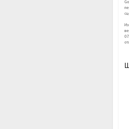
Go
пе
сц
Из
ве
07
от
Ш