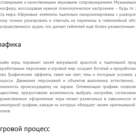
стоверными и качественными звуковыми сопровождением. Музыкальн
мосферу, воссоздавая нужное психологическое настроение – будь то
сть мира. АЗвуковые элементы тщательно синхронизированы с развора
року точнее реагировать и отвечать на перемены в геймплейной обс
остранственного аудио, что делает геймплей ещё более реалистичным
рафика
зайн игры поражает своей визуальной красотой и тщательной про
оработанные персонажи и игровой мир создают богатый и проработанн
ова. Графические эффекты, такие как свет, тень и погодные условия
оцессе. Движения персонажей и объектов выполнена естественно,
зненность происходящему на экране. Оптимизация графики позволя
щностями, предоставляя возможность выбрать настройки, согласова
дожественное оформление игры может различаться в зависимости от
рикатурной графики, каждая из которых обладает своим оригинальной
роков.
гровой процесс