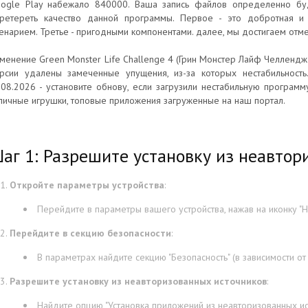
ogle Play набежало 840000. Ваша запись файлов определенно буд
ретереть качество данной программы. Первое - это добротная и
енарием. Третье - пригодными компонентами. далее, мы достигаем отм
менение Green Monster Life Challenge 4 (Грин Монстер Лайф Челлендж 
рсии удалены замеченные упущения, из-за которых нестабильность
.08.2026 - установите обнову, если загрузили нестабильную программ
личные игрушки, топовые приложения загруженные на наш портал.
аг 1: Разрешите установку из неавтор
Откройте параметры устройства
:
Перейдите в параметры вашего устройства, нажав на иконку "На
Перейдите в секцию безопасности
:
В параметрах найдите секцию "Безопасность" (в зависимости от
Разрешите установку из неавторизованных источников
:
Найдите опцию "Установка приложений из неавторизованных ист