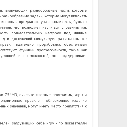
ыт, включающий разнообразные части, которые
 разнообразные задачи, которые могут включать
оплановы и предлагают уникальные тесты, будь то
мичен, что позволяет научиться управлять как
ости пользовательских настроек под личные
ад и достижений стимулирует разыскивать все
правил тщательно проработана, обеспечивая
утствуют функции прогрессивности, такие как
 уровней и возможностей, что поддерживает
ки 754MB, очистите тщетные программы, игры и
Неприменное правило - обновленное издание
мных значений, могут иметь место препятствия с
елей, загрузивших себе игру - по показателям