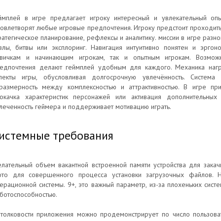
ймплей в игре предлагает игроку интересный и увлекательный оп
овлетворят любые игровые предпочтения. Игроку предстоит проходить
ратегическое планирование, рефлексы и аналитику. миссии в игре разн
злы, битвы или эксплоринг. Навигация интуитивно понятен и эргоно
вичкам и начинающим игрокам, так и опытным игрокам. Возможн
едпочтения делают геймплей удобным для каждого. Механика нагр
пекты игры, обусловливая долгосрочную увлечённость. Система 
размерность между комплексностью и аттрактивностью. В игре прис
окачка характеристик персонажей или активация дополнительных
леченность геймера и поддерживает мотивацию играть.
истемные требования
лательный объем вакантной встроенной памяти устройства для закач
то для совершенного процесса установки загрузочных файлов. 
ерационной системы. 9+, это важный параметр, из-за плохеньких систе
ботоспособностью.
толковости приложения можно продемонстрирует по число пользоват