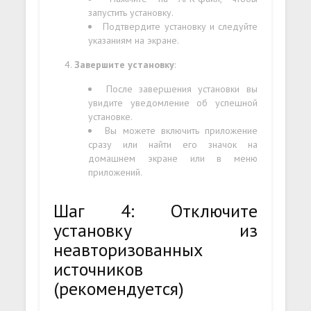
запустить установку.
Подтвердите установку и следуйте
указаниям на экране.
Завершите установку
:
После завершения установки вы
увидите уведомление об успешной
установке.
Вы можете включить приложение
сразу или найти его значок на
домашнем экране или в меню
приложений.
Шаг 4: Отключите
установку из
неавторизованных
источников
(рекомендуется)