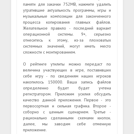
памяти для закачки 752MB, нажмите удалить
утратившие актуальность программы, игры и
музыкальные композиции для законченного
процесса копирования главных файлов.
Желательное правило - последний вариант
операционной системы. 9+, серьезно
отнеситесь к этому, из-за плоховатых
системных значений, могут иметь место
сложности с монтированием.
О рейтинге утилиты можно передаст по
величина участвующих в игре, поставивших
себе игру - по сведениям наших игроков
накопилось 150000. Ваша запись файлов
определенно будет будет учтена
регистратором. Приложим усилия обсудить
качество данной приложения. Первое - это
первосортная и сильная графика. Второе -
соборно с ценным сценарием. Третье -
рационально сделанными схемами кнопок.
далее, мы заводим себе отменную
приложение.