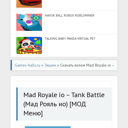
HAVOK BALL ROBUX ROBLOMINER
TALKING BABY PANDA-VIRTUAL PET
Games-halls.ru
»
Экшен
» Скачать взлом Mad Royale io –
Tank Battle (Мад Рояль ио) [МОД Меню] - стабильная
версия apk на Андроид
Mad Royale io – Tank Battle
(Мад Рояль ио) [МОД
Меню]