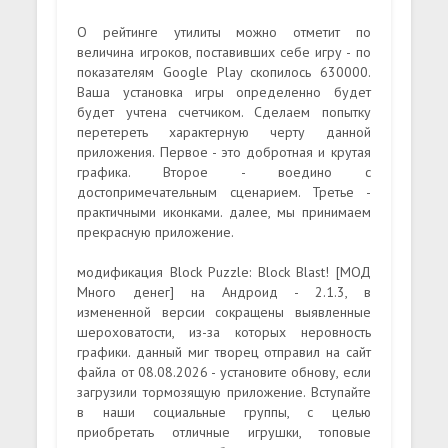
О рейтинге утилиты можно отметит по
величина игроков, поставивших себе игру - по
показателям Google Play скопилось 630000.
Ваша установка игры определенно будет
будет учтена счетчиком. Сделаем попытку
перетереть характерную черту данной
приложения. Первое - это добротная и крутая
графика. Второе - воедино с
достопримечательным сценарием. Третье -
практичными иконками. далее, мы принимаем
прекрасную приложение.
модификация Block Puzzle: Block Blast! [МОД
Много денег] на Андроид - 2.1.3, в
измененной версии сокращены выявленные
шероховатости, из-за которых неровность
графики. данный миг творец отправил на сайт
файла от 08.08.2026 - установите обнову, если
загрузили тормозящую приложение. Вступайте
в наши социальные группы, с целью
приобретать отличные игрушки, топовые