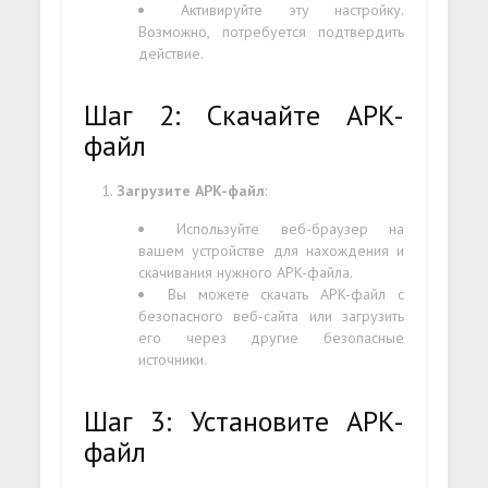
Активируйте эту настройку.
Возможно, потребуется подтвердить
действие.
Шаг 2: Скачайте APK-
файл
Загрузите APK-файл
:
Используйте веб-браузер на
вашем устройстве для нахождения и
скачивания нужного APK-файла.
Вы можете скачать APK-файл с
безопасного веб-сайта или загрузить
его через другие безопасные
источники.
Шаг 3: Установите APK-
файл