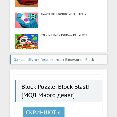
HAVOK BALL ROBUX ROBLOMINER
TALKING BABY PANDA-VIRTUAL PET
Games-halls.ru
»
Головоломки
» Взломанная Block
Puzzle: Block Blast! [МОД Много денег] - полная версия
apk на Андроид
Block Puzzle: Block Blast!
[МОД Много денег]
СКРИНШОТЫ