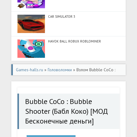
CAR SIMULATOR 3
HAVOK BALL ROBUX ROBLOMINER
Games-halls.ru
»
Головоломки
» Взлом Bubble CoCo :
Bubble Shooter (Бабл Коко) [МОД Бесконечные деньги]
- стабильная версия apk на Андроид
Bubble CoCo : Bubble
Shooter (Бабл Коко) [МОД
Бесконечные деньги]