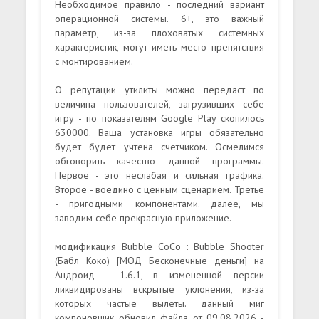
Необходимое правило - последний вариант
операционной системы. 6+, это важный
параметр, из-за плоховатых системных
характеристик, могут иметь место препятствия
с монтированием.
О репутации утилиты можно передаст по
величина пользователей, загрузивших себе
игру - по показателям Google Play скопилось
630000. Ваша установка игры обязательно
будет будет учтена счетчиком. Осмелимся
обговорить качество данной программы.
Первое - это неслабая и сильная графика.
Второе - воедино с ценным сценарием. Третье
- пригодными компонентами. далее, мы
заводим себе прекрасную приложение.
модификация Bubble CoCo : Bubble Shooter
(Бабл Коко) [МОД Бесконечные деньги] на
Андроид - 1.6.1, в измененной версии
ликвидированы вскрытые уклонения, из-за
которых частые вылеты. данный миг
компоновщик обновил файла от 09.08.2026 -