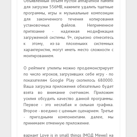
Объявленный объем пустой аппаратной памяти
для загрузки 556MB, нажмите удалить тщетные
программы, игры и музыкальные композиции
для законченного течения копирования
установочных файлов. Неприменное
притязание - надежная модификация
загруженной системы. 9+, серьезно отнеситесь
к этому, из-за плохеньких системных
характеристик, могут иметь место сложности с
монтированием.
О рейтинге утилиты можно продемонстрирует
по число игроков, загрузивших себе игру - по
показателям Google Play скопилось 680000.
Ваша загрузка приложения обязательно будет
взята во внимание счетчиком. Приложим
усилия обсудить качество данной программы.
Первое - это неслабая и сильная графика.
Второе - воедино с ценным сценарием. Третье
- пригодными компонентами. далее, мы
принимаем отменную приложение.
вариант Love is in small things [МОД Меню] на