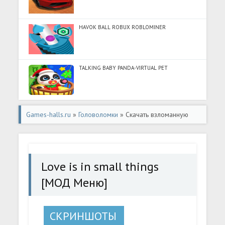
HAVOK BALL ROBUX ROBLOMINER
TALKING BABY PANDA-VIRTUAL PET
Games-halls.ru
»
Головоломки
» Скачать взломанную
Love is in small things [МОД Меню] - стабильная версия
apk на Андроид
Love is in small things
[МОД Меню]
СКРИНШОТЫ