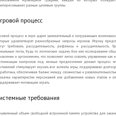
илизованной мультяшной графики, каждая из которых обладает
интересовывает разные целевые группы.
гровой процесс
ровой процесс в игре дарит увлекательный и погружающих возможно
торые удовлетворят разнообразные запросы игроков. Игроку предст
гут требовать рассудительность, рефлексы и рассудительность. 
икальные тесты, будь то логические задачи, бои или исследование об
освоении и эргономичен, что позволяет легко освоить управление как 
стомизации контролов под личные предпочтения делают процесс и
стижений стимулирует изучать все аспекты игры, поддерживая долгос
работана, обеспечивая баланс между сложностью и развлекательностью.
окачка характеристик персонажей или добавление новых этапов и оп
ддерживает мотивацию играть.
истемные требования
ъявленный объем свободной встроенной памяти устройства для закач