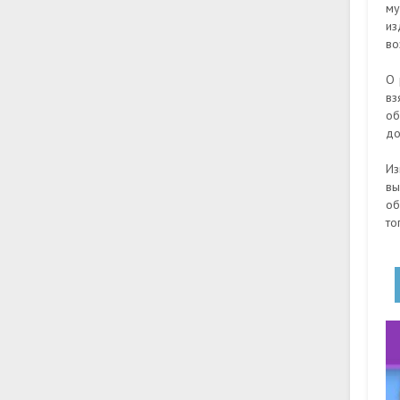
му
из
во
О 
вз
об
до
Из
вы
об
то