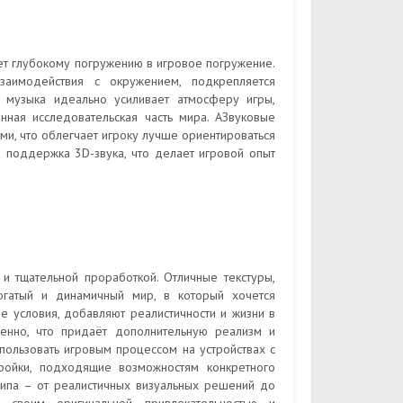
ет глубокому погружению в игровое погружение.
аимодействия с окружением, подкрепляется
я музыка идеально усиливает атмосферу игры,
ная исследовательская часть мира. АЗвуковые
и, что облегчает игроку лучше ориентироваться
а поддержка 3D-звука, что делает игровой опыт
 и тщательной проработкой. Отличные текстуры,
гатый и динамичный мир, в который хочется
ые условия, добавляют реалистичности и жизни в
венно, что придаёт дополнительную реализм и
пользовать игровым процессом на устройствах с
тройки, подходящие возможностям конкретного
 типа – от реалистичных визуальных решений до