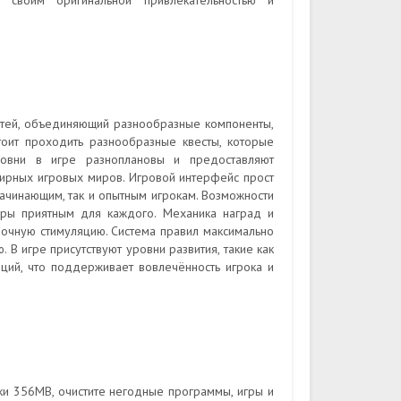
 своим оригинальной привлекательностью и
стей, объединяющий разнообразные компоненты,
оит проходить разнообразные квесты, которые
Уровни в игре разноплановы и предоставляют
ширных игровых миров. Игровой интерфейс прост
начинающим, так и опытным игрокам. Возможности
гры приятным для каждого. Механика наград и
рочную стимуляцию. Система правил максимально
 В игре присутствуют уровни развития, такие как
ций, что поддерживает вовлечённость игрока и
ки 356MB, очистите негодные программы, игры и