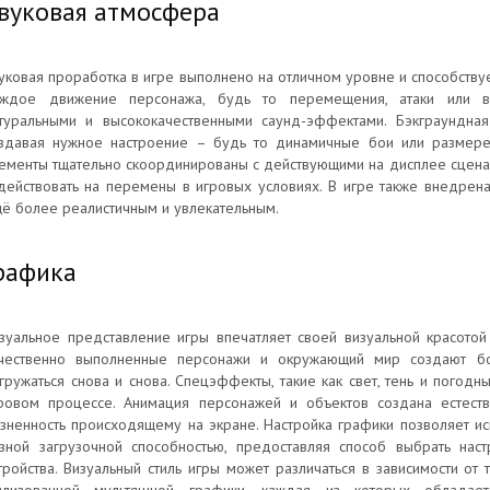
вуковая атмосфера
уковая проработка в игре выполнено на отличном уровне и способству
ждое движение персонажа, будь то перемещения, атаки или вз
туральными и высококачественными саунд-эффектами. Бэкграундна
здавая нужное настроение – будь то динамичные бои или размерен
ементы тщательно скоординированы с действующими на дисплее сценам
действовать на перемены в игровых условиях. В игре также внедрен
ё более реалистичным и увлекательным.
рафика
зуальное представление игры впечатляет своей визуальной красотой
чественно выполненные персонажи и окружающий мир создают бо
гружаться снова и снова. Спецэффекты, такие как свет, тень и погодн
ровом процессе. Анимация персонажей и объектов создана естест
зненность происходящему на экране. Настройка графики позволяет ис
зной загрузочной способностью, предоставляя способ выбрать нас
тройства. Визуальный стиль игры может различаться в зависимости от