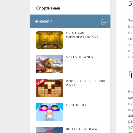
З
Спортивные
Зв
НОВИНКИ
Ка
на
ESCAPE GAME
HAPPYNEWYEAR 2023
со
эл
и 
ещ
SPELLS OF GENESIS
Г
WOOD BLOCK 99 - SUDOKU
PUZZLE
Ви
ка
по
FIRST TO LIFE
иг
жи
ра
ус
ПОБЕГ ОТ ЛИЗОГУБА