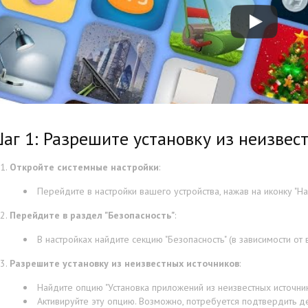
аг 1: Разрешите установку из неизвес
Откройте системные настройки
:
Перейдите в настройки вашего устройства, нажав на иконку "На
Перейдите в раздел "Безопасность"
:
В настройках найдите секцию "Безопасность" (в зависимости от 
Разрешите установку из неизвестных источников
:
Найдите опцию "Установка приложений из неизвестных источнико
Активируйте эту опцию. Возможно, потребуется подтвердить д