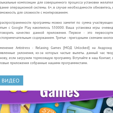
зыкальные композиции для совершенного процесса установки желател
дание операционной системы. 6+, в случае необходимости обновитесь, 
зможность для сложности с монтированием.
распространенности программы можно заметит по сумма участвующих 
ятым с Google Play накопилось 530000. Ваша установка игры очеви
говорить качество данной приложения. Первое - это первосорт
стопримечательным содержанием. Третье - пригодными схемами кнопок
менение Antistress - Relaxing Games [МОД Unlocked] на Андроид
явленные уклонения, из-за которых частые вылеты. данный час твор
нову, если загрузили тормозящую программу. Вступайте в наш Контакт,
повые приложения собранные нашими программистами.
ВИДЕО