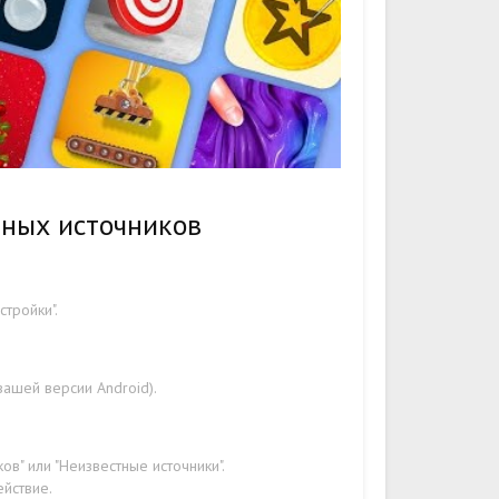
тных источников
стройки".
вашей версии Android).
в" или "Неизвестные источники".
ействие.