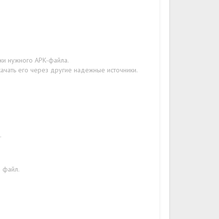
зки нужного APK-файла.
качать его через другие надежные источники.
.
н файл.