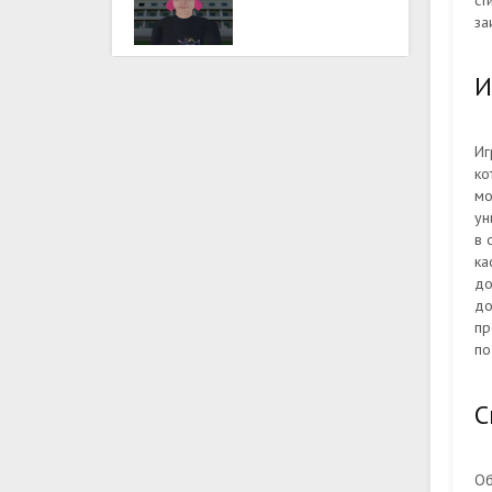
ст
за
И
Иг
ко
мо
ун
в 
ка
до
до
пр
по
С
Об