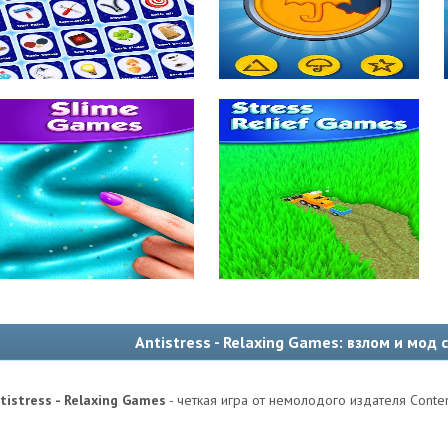
Antistress - Relaxing Games: взлом и мод
tistress - Relaxing Games
- четкая игра от немолодого издателя Conte