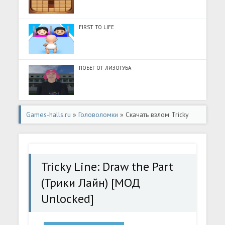
FIRST TO LIFE
ПОБЕГ ОТ ЛИЗОГУБА
Games-halls.ru
»
Головоломки
» Скачать взлом Tricky
Line: Draw the Part (Трики Лайн) [МОД Unlocked] -
полная версия apk на Андроид
Tricky Line: Draw the Part
(Трики Лайн) [МОД
Unlocked]