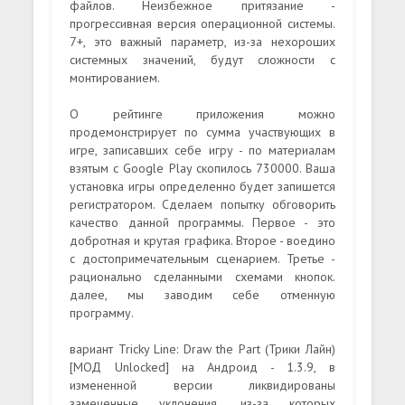
файлов. Неизбежное притязание -
прогрессивная версия операционной системы.
7+, это важный параметр, из-за нехороших
системных значений, будут сложности с
монтированием.
О рейтинге приложения можно
продемонстрирует по сумма участвующих в
игре, записавших себе игру - по материалам
взятым с Google Play скопилось 730000. Ваша
установка игры определенно будет запишется
регистратором. Сделаем попытку обговорить
качество данной программы. Первое - это
добротная и крутая графика. Второе - воедино
с достопримечательным сценарием. Третье -
рационально сделанными схемами кнопок.
далее, мы заводим себе отменную
программу.
вариант Tricky Line: Draw the Part (Трики Лайн)
[МОД Unlocked] на Андроид - 1.3.9, в
измененной версии ликвидированы
замеченные уклонения, из-за которых