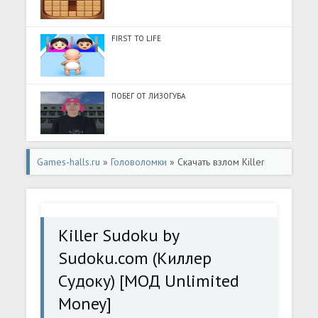
FIRST TO LIFE
ПОБЕГ ОТ ЛИЗОГУБА
Games-halls.ru
»
Головоломки
» Скачать взлом Killer
Sudoku by Sudoku.com (Киллер Судоку) [МОД Unlimited
Money] - последняя версия apk на Андроид
Killer Sudoku by
Sudoku.com (Киллер
Судоку) [МОД Unlimited
Money]