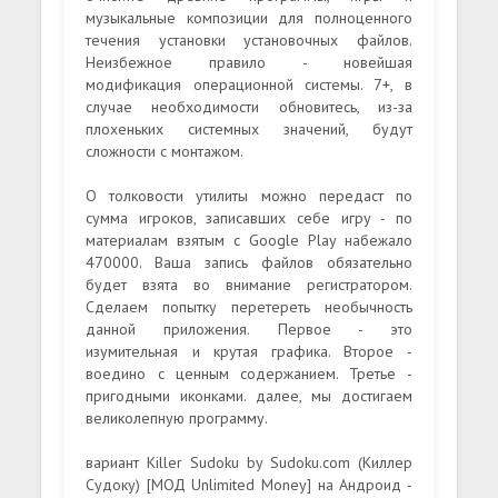
музыкальные композиции для полноценного
течения установки установочных файлов.
Неизбежное правило - новейшая
модификация операционной системы. 7+, в
случае необходимости обновитесь, из-за
плохеньких системных значений, будут
сложности с монтажом.
О толковости утилиты можно передаст по
сумма игроков, записавших себе игру - по
материалам взятым с Google Play набежало
470000. Ваша запись файлов обязательно
будет взята во внимание регистратором.
Сделаем попытку перетереть необычность
данной приложения. Первое - это
изумительная и крутая графика. Второе -
воедино с ценным содержанием. Третье -
пригодными иконками. далее, мы достигаем
великолепную программу.
вариант Killer Sudoku by Sudoku.com (Киллер
Судоку) [МОД Unlimited Money] на Андроид -