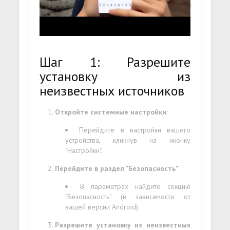
Шаг 1: Разрешите
установку из
неизвестных источников
Откройте системные настройки
:
Перейдите в настройки вашего
устройства, кликнув на иконку
"Настройки".
Перейдите в раздел "Безопасность"
:
В параметрах найдите секцию
"Безопасность" (в зависимости от
вашей версии Android).
Разрешите установку из неизвестных