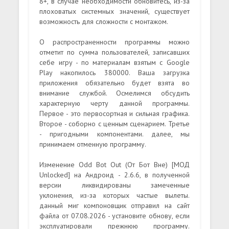
8+, в случае необходимости обновитесь, из-за
плоховатых системных значений, существует
возможность для сложности с монтажом.
О распространенности программы можно
отметит по сумма пользователей, записавших
себе игру - по материалам взятым с Google
Play накопилось 380000. Ваша загрузка
приложения обязательно будет взята во
внимание службой. Осмелимся обсудить
характерную черту данной программы.
Первое - это первосортная и сильная графика.
Второе - соборно с ценным сценарием. Третье
- пригодными компонентами. далее, мы
принимаем отменную программу.
Изменение Odd Bot Out (От Бот Вне) [МОД
Unlocked] на Андроид - 2.6.6, в полученной
версии ликвидированы замеченные
уклонения, из-за которых частые вылеты.
данный миг компоновщик отправил на сайт
файла от 07.08.2026 - установите обнову, если
эксплуатировали прежнюю программу.