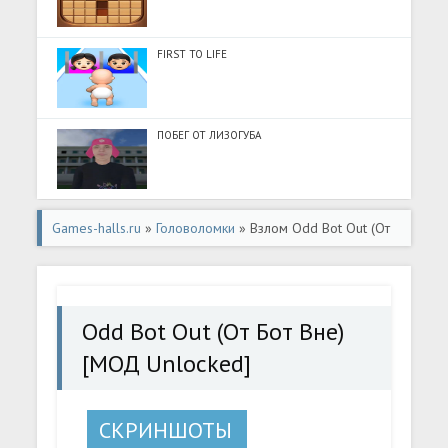
FIRST TO LIFE
ПОБЕГ ОТ ЛИЗОГУБА
Games-halls.ru
»
Головоломки
» Взлом Odd Bot Out (От
Бот Вне) [МОД Unlocked] - последняя версия apk на
Андроид
Odd Bot Out (От Бот Вне)
[МОД Unlocked]
СКРИНШОТЫ