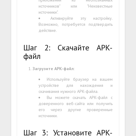
приложений из неопознанных
источников" или "Неизвестные
источники".
Активируйте эту настройку.
Возможно, потребуется подтвердить
действие.
Шаг 2: Скачайте APK-
файл
Загрузите APK-файл
:
Используйте браузер на вашем
устройстве для нахождения и
скачивания нужного APK-файла.
Вы можете скачать APK-файл с
доверенного веб-сайта или получить
его через другие проверенные
источники.
Шаг 3: Установите APK-