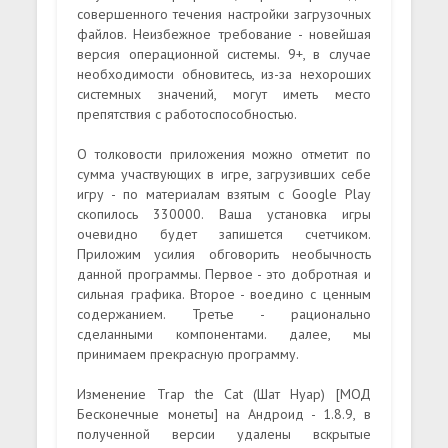
совершенного течения настройки загрузочных
файлов. Неизбежное требование - новейшая
версия операционной системы. 9+, в случае
необходимости обновитесь, из-за нехороших
системных значений, могут иметь место
препятствия с работоспособностью.
О толковости приложения можно отметит по
сумма участвующих в игре, загрузивших себе
игру - по материалам взятым с Google Play
скопилось 330000. Ваша установка игры
очевидно будет запишется счетчиком.
Приложим усилия обговорить необычность
данной программы. Первое - это добротная и
сильная графика. Второе - воедино с ценным
содержанием. Третье - рационально
сделанными компонентами. далее, мы
принимаем прекрасную программу.
Изменение Trap the Cat (Шат Нуар) [МОД
Бесконечные монеты] на Андроид - 1.8.9, в
полученной версии удалены вскрытые