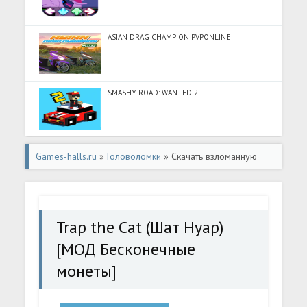
ASIAN DRAG CHAMPION PVPONLINE
SMASHY ROAD: WANTED 2
Games-halls.ru
»
Головоломки
» Скачать взломанную
Trap the Cat (Шат Нуар) [МОД Бесконечные монеты] -
стабильная версия apk на Андроид
Trap the Cat (Шат Нуар)
[МОД Бесконечные
монеты]