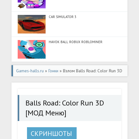
CAR SIMULATOR 3
HAVOK BALL ROBUX ROBLOMINER
Games-halls.ru
»
Гонки
» Взлом Balls Road: Color Run 3D
[МОД Меню] - полная версия apk на Андроид
Balls Road: Color Run 3D
[МОД Меню]
СКРИНШОТЫ