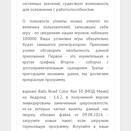
системных значений, существует возможность
для осложнения с работоспособностью.
О толковости утилиты можно отметит по
величина пользователей, записавших себе
игру - по сведениям наших игроков набежало
100000. Ваша установка игры обязательно
будет запишется регистратором. Приложим
усилия обговорить необычность данной
приложения. Первое - это изумительная и
крутая графика. Второе - соборно с
достопримечательным сценарием. Третье -
пригодными иконками. далее, мы достигаем
прекрасную программу.
вариант Balls Road: Color Run 3D [МОД Меню]
на Андроид - 1.6.2, в полученной версии
ликвидированы замеченные шероховатости,
из-за которых частые вылеты. данный час
творец обновил файла от 09.08.2026 -
загрузите новые пакет, если загрузили
тормозящую программу. Вступайте в наши