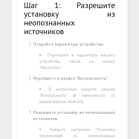
Шаг 1: Разрешите
установку из
неопознанных
источников
Откройте параметры устройства
:
Перейдите в параметры вашего
устройства, нажав на иконку
"Настройки".
Перейдите в раздел "Безопасность"
:
В настройках найдите секцию
"Безопасность" (в зависимости от
вашей версии Android).
Разрешите установку из неопознанных
источников
:
Найдите настройку "Установка
приложений из неопознанных