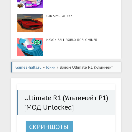
CAR SIMULATOR 3
HAVOK BALL ROBUX ROBLOMINER
Games-halls.ru
»
Гонки
» Взлом Ultimate R1 (Ультимейт
Р1) [МОД Unlocked] - полная версия apk на Андроид
Ultimate R1 (Ультимейт Р1)
[МОД Unlocked]
СКРИНШОТЫ