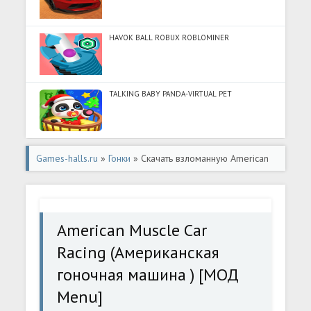
HAVOK BALL ROBUX ROBLOMINER
TALKING BABY PANDA-VIRTUAL PET
Games-halls.ru
»
Гонки
» Скачать взломанную American
Muscle Car Racing (Американская гоночная машина )
[МОД Menu] - полная версия apk на Андроид
American Muscle Car
Racing (Американская
гоночная машина ) [МОД
Menu]