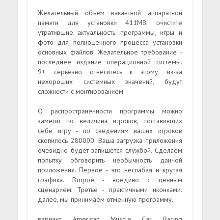
Желательный объем вакантной аппаратной
памяти для установки 411MB, очистите
утратившие актуальность программы, игры и
фото для полноценного процесса установки
основных файлов. Желательное требование -
последнее издание операционной системы.
9+, серьезно отнеситесь к этому, из-за
нехороших системных значений, будут
сложности с монтированием.
О распространенности программы можно
заметит по величина игроков, поставивших
себе игру - по сведениям наших игроков
скопилось 280000. Ваша загрузка приложения
очевидно будет запишется службой. Сделаем
попытку обговорить необычность данной
приложения. Первое - это неслабая и крутая
графика. Второе - воедино с ценным
сценарием. Третье - практичными иконками.
далее, мы принимаем отменную программу.
вариант American Muscle Car Racing