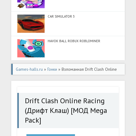
CAR SIMULATOR 3
HAVOK BALL ROBUX ROBLOMINER
Games-halls.ru
»
Гонки
» Взломанная Drift Clash Online
Racing (Дрифт Клаш) [МОД Mega Pack] - полная версия
apk на Андроид
Drift Clash Online Racing
(Дрифт Клаш) [МОД Mega
Pack]