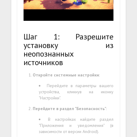
Шаг 1: Разрешите
установку из
неопознанных
источников
Откройте системные настройки
:
Перейдите в параметры вашего
устройства, кликнув на иконку
"Настройки".
Перейдите в раздел "Безопасность"
:
В настройках найдите раздел
"Приложения и уведомления" (в
зависимости от версии Android).