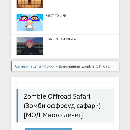
FIRST TO LIFE
ПОБЕГ ОТ ЛИЗОГУБА
Games-halls.ru
»
Гонки
» Взломанная Zombie Offroad
Safari (Зомби оффроуд сафари) [МОД Много денег] -
полная версия apk на Андроид
Zombie Offroad Safari
(Зомби оффроуд сафари)
[МОД Много денег]