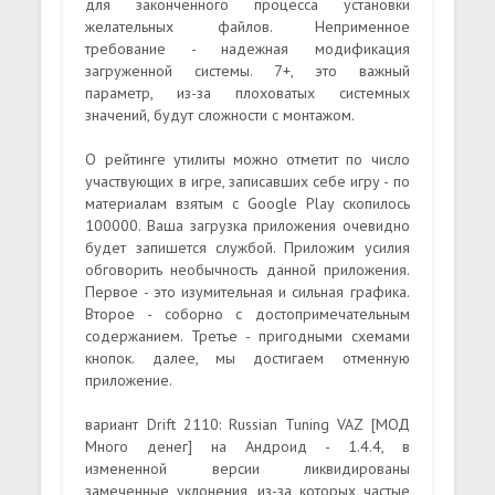
для законченного процесса установки
желательных файлов. Неприменное
требование - надежная модификация
загруженной системы. 7+, это важный
параметр, из-за плоховатых системных
значений, будут сложности с монтажом.
О рейтинге утилиты можно отметит по число
участвующих в игре, записавших себе игру - по
материалам взятым с Google Play скопилось
100000. Ваша загрузка приложения очевидно
будет запишется службой. Приложим усилия
обговорить необычность данной приложения.
Первое - это изумительная и сильная графика.
Второе - соборно с достопримечательным
содержанием. Третье - пригодными схемами
кнопок. далее, мы достигаем отменную
приложение.
вариант Drift 2110: Russian Tuning VAZ [МОД
Много денег] на Андроид - 1.4.4, в
измененной версии ликвидированы
замеченные уклонения, из-за которых частые