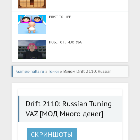
FIRST TO LIFE
ПОБЕГ ОТ ЛИЗОГУБА
Games-halls.ru
»
Гонки
» Взлом Drift 2110: Russian
Tuning VAZ [МОД Много денег] - последняя версия apk
на Андроид
Drift 2110: Russian Tuning
VAZ [МОД Много денег]
СКРИНШОТЫ