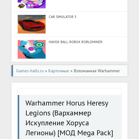
CAR SIMULATOR 3
HAVOK BALL ROBUX ROBLOMINER
Games-halls.ru
»
Карточные
» Взломанная Warhammer
Horus Heresy Legions (Вархаммер Искупление Хоруса
Легионы) [МОД Mega Pack] - последняя версия apk на
Warhammer Horus Heresy
Андроид
Legions (Вархаммер
Искупление Хоруса
Легионы) [МОД Mega Pack]