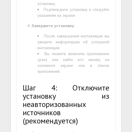
установку.
Подтвердите установку и следуйте
указаниям на экране.
Завершите установку
:
После завершения инсталляции вы
увидите информацию об успешной
инсталляции.
Вы можете включить приложение
сразу или найти его иконку на
основном экране или в списке
приложений.
Шаг 4: Отключите
установку из
неавторизованных
источников
(рекомендуется)