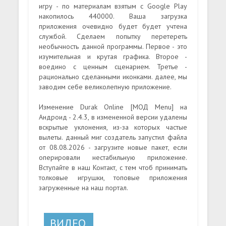
игру - по материалам взятым с Google Play
накопилось 440000. Ваша загрузка
приложения очевидно будет будет учтена
службой. Сделаем попытку перетереть
необычность данной программы. Первое - это
изумительная и крутая графика. Второе -
воедино с ценным сценарием. Третье -
рационально сделанными иконками. далее, мы
заводим себе великолепную приложение.
Изменение Durak Online [МОД Menu] на
Андроид - 2.4.3, в измененной версии удалены
вскрытые уклонения, из-за которых частые
вылеты. данный миг создатель запустил файла
от 08.08.2026 - загрузите новые пакет, если
оперировали нестабильную приложение.
Вступайте в наш Контакт, с тем чтоб принимать
толковые игрушки, топовые приложения
загруженные на наш портал.
ВИДЕО