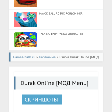
HAVOK BALL ROBUX ROBLOMINER
TALKING BABY PANDA-VIRTUAL PET
Games-halls.ru
»
Карточные
» Взлом Durak Online [МОД
Menu] - полная версия apk на Андроид
Durak Online [МОД Menu]
СКРИНШОТЫ