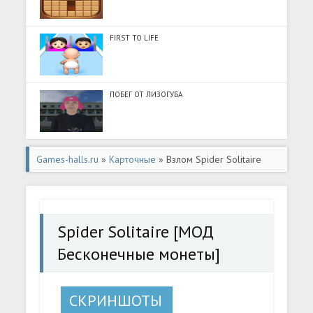
FIRST TO LIFE
ПОБЕГ ОТ ЛИЗОГУБА
Games-halls.ru
»
Карточные
» Взлом Spider Solitaire
[МОД Бесконечные монеты] - полная версия apk на
Андроид
Spider Solitaire [МОД
Бесконечные монеты]
СКРИНШОТЫ