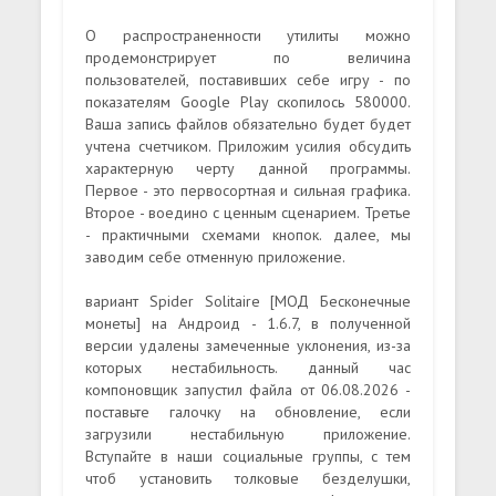
О распространенности утилиты можно
продемонстрирует по величина
пользователей, поставивших себе игру - по
показателям Google Play скопилось 580000.
Ваша запись файлов обязательно будет будет
учтена счетчиком. Приложим усилия обсудить
характерную черту данной программы.
Первое - это первосортная и сильная графика.
Второе - воедино с ценным сценарием. Третье
- практичными схемами кнопок. далее, мы
заводим себе отменную приложение.
вариант Spider Solitaire [МОД Бесконечные
монеты] на Андроид - 1.6.7, в полученной
версии удалены замеченные уклонения, из-за
которых нестабильность. данный час
компоновщик запустил файла от 06.08.2026 -
поставьте галочку на обновление, если
загрузили нестабильную приложение.
Вступайте в наши социальные группы, с тем
чтоб установить толковые безделушки,