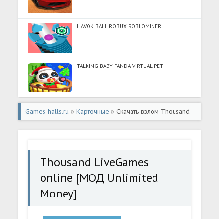
HAVOK BALL ROBUX ROBLOMINER
TALKING BABY PANDA-VIRTUAL PET
Games-halls.ru
»
Карточные
» Скачать взлом Thousand
LiveGames online [МОД Unlimited Money] - стабильная
версия apk на Андроид
Thousand LiveGames
online [МОД Unlimited
Money]