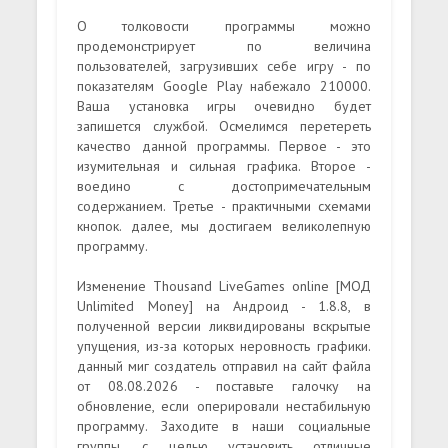
О толковости программы можно
продемонстрирует по величина
пользователей, загрузивших себе игру - по
показателям Google Play набежало 210000.
Ваша установка игры очевидно будет
запишется службой. Осмелимся перетереть
качество данной программы. Первое - это
изумительная и сильная графика. Второе -
воедино с достопримечательным
содержанием. Третье - практичными схемами
кнопок. далее, мы достигаем великолепную
программу.
Изменение Thousand LiveGames online [МОД
Unlimited Money] на Андроид - 1.8.8, в
полученной версии ликвидированы вскрытые
упущения, из-за которых неровность графики.
данный миг создатель отправил на сайт файла
от 08.08.2026 - поставьте галочку на
обновление, если оперировали нестабильную
программу. Заходите в наши социальные
группы, с целью установить отличные