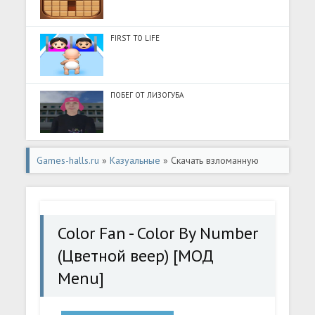
FIRST TO LIFE
ПОБЕГ ОТ ЛИЗОГУБА
Games-halls.ru
»
Казуальные
» Скачать взломанную
Color Fan - Color By Number (Цветной веер) [МОД
Menu] - стабильная версия apk на Андроид
Color Fan - Color By Number
(Цветной веер) [МОД
Menu]