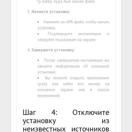
ту папку, куда был скачан файл.
Начните установку
:
Нажмите на APK-файл, чтобы начать
установку.
Подтвердите инсталляцию и
следуйте подсказкам на экране.
Завершите установку
:
После завершения инсталляции вы
увидите информацию об успешной
установке.
Вы можете открыть приложение
сразу или найти его иконку на
основном экране или в списке
приложений.
Шаг 4: Отключите
установку из
неизвестных источников