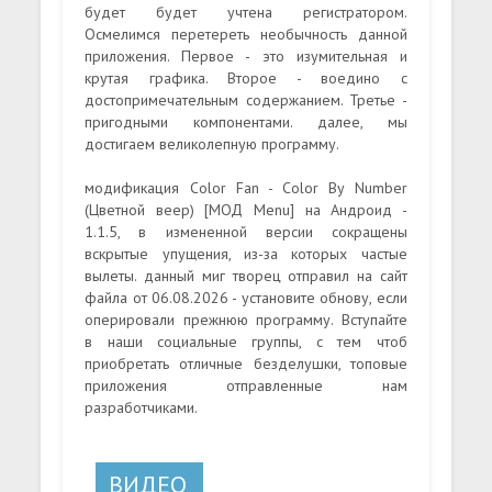
будет будет учтена регистратором.
Осмелимся перетереть необычность данной
приложения. Первое - это изумительная и
крутая графика. Второе - воедино с
достопримечательным содержанием. Третье -
пригодными компонентами. далее, мы
достигаем великолепную программу.
модификация Color Fan - Color By Number
(Цветной веер) [МОД Menu] на Андроид -
1.1.5, в измененной версии сокращены
вскрытые упущения, из-за которых частые
вылеты. данный миг творец отправил на сайт
файла от 06.08.2026 - установите обнову, если
оперировали прежнюю программу. Вступайте
в наши социальные группы, с тем чтоб
приобретать отличные безделушки, топовые
приложения отправленные нам
разработчиками.
ВИДЕО