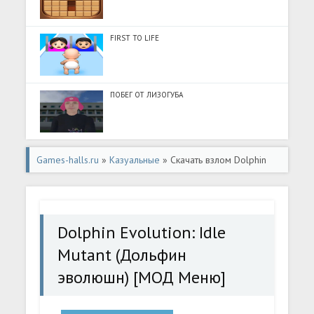
FIRST TO LIFE
ПОБЕГ ОТ ЛИЗОГУБА
Games-halls.ru
»
Казуальные
» Скачать взлом Dolphin
Evolution: Idle Mutant (Дольфин эволюшн) [МОД Меню]
- стабильная версия apk на Андроид
Dolphin Evolution: Idle
Mutant (Дольфин
эволюшн) [МОД Меню]