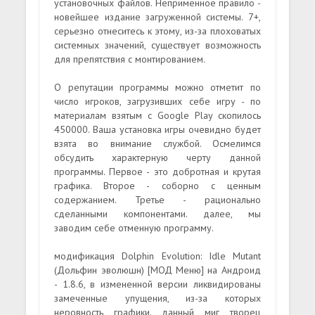
установочных файлов. Неприменное правило -
новейшее издание загруженной системы. 7+,
серьезно отнеситесь к этому, из-за плоховатых
системных значений, существует возможность
для препятствия с монтированием.
О репутации программы можно отметит по
число игроков, загрузивших себе игру - по
материалам взятым с Google Play скопилось
450000. Ваша установка игры очевидно будет
взята во внимание службой. Осмелимся
обсудить характерную черту данной
программы. Первое - это добротная и крутая
графика. Второе - соборно с ценным
содержанием. Третье - рационально
сделанными компонентами. далее, мы
заводим себе отменную программу.
модификация Dolphin Evolution: Idle Mutant
(Дольфин эволюшн) [МОД Меню] на Андроид
- 1.8.6, в измененной версии ликвидированы
замеченные упущения, из-за которых
неровность графики. данный миг творец