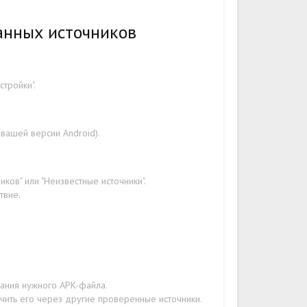
анных источников
стройки".
 вашей версии Android).
ков" или "Неизвестные источники".
твие.
вания нужного APK-файла.
учить его через другие проверенные источники.