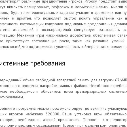
овлетворят различные предпочтения игроков. Игроку предстоит выпо
гут включать планирование, рефлексы и логические навыки. миссии 
зовы, будь то интеллектуальные задания, участие в сражениях или п
нятен и приятен, что позволяет быстро понять управление как 
зможности кастомизации контролов под личные предпочтения делают
стема достижений и вознаграждений стимулирует разыскивать в
тивацию. Механика игры максимально доработана, обеспечивая балан
ре присутствуют составляющие роста, такие как развитие умени
зможностей, что поддерживает увлеченность геймера и вдохновляет н
истемные требования
вержденный объем свободной аппаратной памяти для загрузки 676MB
лноценного процесса настройки главных файлов. Неизбежное требован
учае необходимости обновитесь, из-за третьеразрядных системны
нтированием.
рейтинге программы можно продемонстрирует по величина участвующих
ших игроков набежало 320000. Ваша установка игры обязательно
говорить необычность данной приложения. Первое - это первосор
стопримечательным содержанием. Третье - пригодными компонентами.