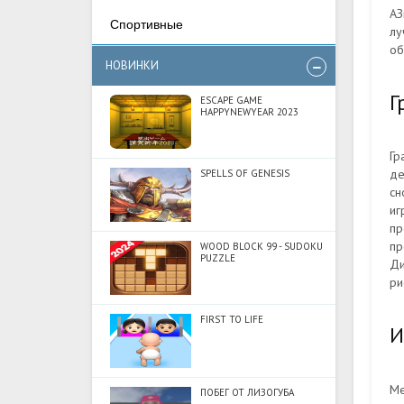
АЗ
Спортивные
лу
об
НОВИНКИ
Г
ESCAPE GAME
HAPPYNEWYEAR 2023
Г
де
SPELLS OF GENESIS
сн
иг
пр
пр
WOOD BLOCK 99 - SUDOKU
PUZZLE
Ди
ри
FIRST TO LIFE
И
Ме
ПОБЕГ ОТ ЛИЗОГУБА