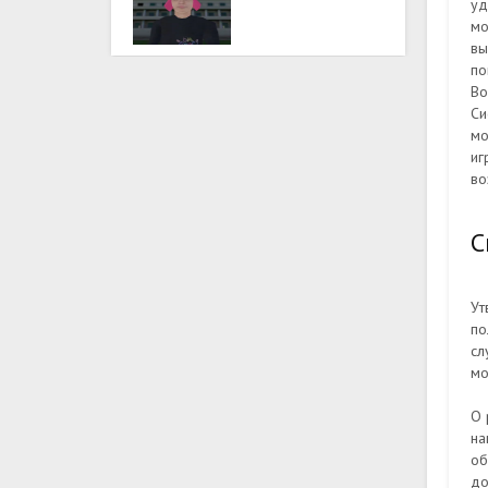
уд
мо
вы
по
Во
Си
мо
иг
во
С
Ут
по
сл
мо
О 
на
об
до