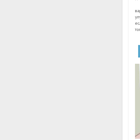
ва
уп
ес
то