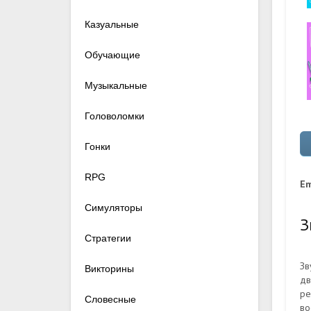
Казуальные
Обучающие
Музыкальные
Головоломки
Гонки
RPG
Em
Симуляторы
З
Стратегии
Зв
Викторины
дв
ре
Словесные
во