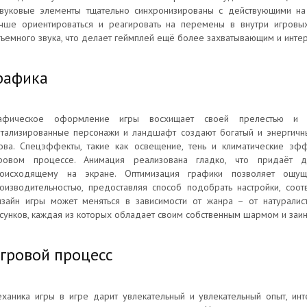
вуковые элементы тщательно синхронизированы с действующими на 
чше ориентироваться и реагировать на перемены в внутри игровы
ъемного звука, что делает геймплей ещё более захватывающим и инте
рафика
рафическое оформление игры восхищает своей прелестью и в
тализированные персонажи и ландшафт создают богатый и энергичны
ова. Спецэффекты, такие как освещение, тень и климатические э
ровом процессе. Анимация реализована гладко, что придаёт д
оисходящему на экране. Оптимизация графики позволяет ощущ
оизводительностью, предоставляя способ подобрать настройки, соо
зайн игры может меняться в зависимости от жанра – от натурали
сунков, каждая из которых обладает своим собственным шармом и заи
гровой процесс
ханика игры в игре дарит увлекательный и увлекательный опыт, ин