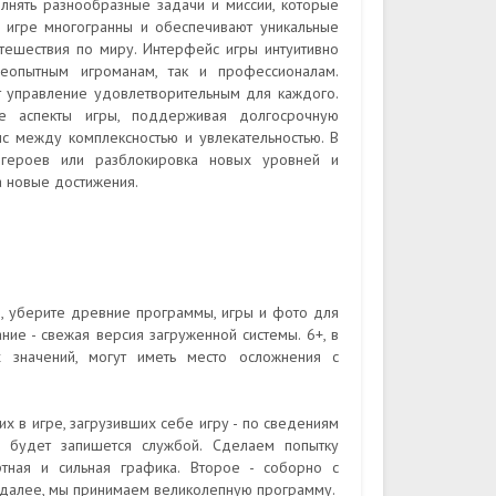
лнять разнообразные задачи и миссии, которые
в игре многогранны и обеспечивают уникальные
утешествия по миру. Интерфейс игры интуитивно
неопытным игроманам, так и профессионалам.
 управление удовлетворительным для каждого.
се аспекты игры, поддерживая долгосрочную
с между комплексностью и увлекательностью. В
й героев или разблокировка новых уровней и
а новые достижения.
, уберите древние программы, игры и фото для
ие - свежая версия загруженной системы. 6+, в
х значений, могут иметь место осложнения с
 в игре, загрузивших себе игру - по сведениям
 будет запишется службой. Сделаем попытку
тная и сильная графика. Второе - соборно с
 далее, мы принимаем великолепную программу.