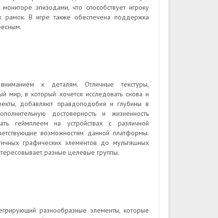
мониторе эпизодами, что способствует игроку
х рамок. В игре также обеспечена поддержка
ресным.
ниманием к деталям. Отличные текстуры,
й мир, в который хочется исследовать снова и
ффекты, добавляют правдоподобия и глубины в
ополнительную достоверность и жизненность
ать геймплеем на устройствах с различной
тветствующие возможностям данной платформы.
стичных графических элементов до мультяшных
нтересовывает разные целевые группы.
тегрирующий разнообразные элементы, которые