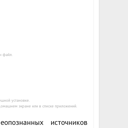
н файл.
ешной установке.
домашнем экране или в списке приложений.
еопознанных источников